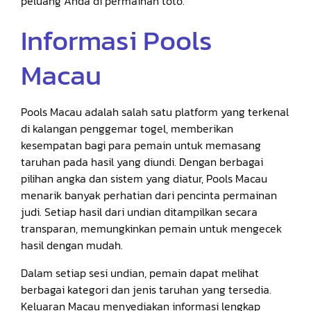
peluang Anda di permainan toto.
Informasi Pools
Macau
Pools Macau adalah salah satu platform yang terkenal
di kalangan penggemar togel, memberikan
kesempatan bagi para pemain untuk memasang
taruhan pada hasil yang diundi. Dengan berbagai
pilihan angka dan sistem yang diatur, Pools Macau
menarik banyak perhatian dari pencinta permainan
judi. Setiap hasil dari undian ditampilkan secara
transparan, memungkinkan pemain untuk mengecek
hasil dengan mudah.
Dalam setiap sesi undian, pemain dapat melihat
berbagai kategori dan jenis taruhan yang tersedia.
Keluaran Macau menyediakan informasi lengkap