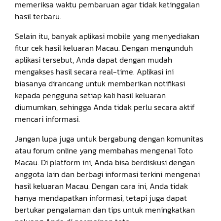
memeriksa waktu pembaruan agar tidak ketinggalan
hasil terbaru.
Selain itu, banyak aplikasi mobile yang menyediakan
fitur cek hasil keluaran Macau. Dengan mengunduh
aplikasi tersebut, Anda dapat dengan mudah
mengakses hasil secara real-time. Aplikasi ini
biasanya dirancang untuk memberikan notifikasi
kepada pengguna setiap kali hasil keluaran
diumumkan, sehingga Anda tidak perlu secara aktif
mencari informasi.
Jangan lupa juga untuk bergabung dengan komunitas
atau forum online yang membahas mengenai Toto
Macau. Di platform ini, Anda bisa berdiskusi dengan
anggota lain dan berbagi informasi terkini mengenai
hasil keluaran Macau. Dengan cara ini, Anda tidak
hanya mendapatkan informasi, tetapi juga dapat
bertukar pengalaman dan tips untuk meningkatkan