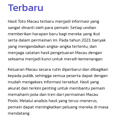
Terbaru
Hasil Toto Macau terbaru menjadi informasi yang
sangat dinanti oleh para pemain. Setiap undian
memberikan harapan baru bagi mereka yang ikut
serta dalam permainan ini. Pada tahun 2023, banyak
yang mengandalkan angka-angka tertentu, dan
menjaga catatan hasil pengeluaran Macau dengan
seksama menjadi kunci untuk meraih kemenangan.
Keluaran Macau secara rutin diperbarui dan dibagikan
kepada publik, sehingga semua peserta dapat dengan
mudah mengakses informasi tersebut. Hasil yang
akurat dan terkini penting untuk membantu pemain
memahami pola dan tren dari permainan Macau
Pools. Melalui analisis hasil yang terus-menerus,
pemain dapat meningkatkan peluang mereka di masa
mendatang.