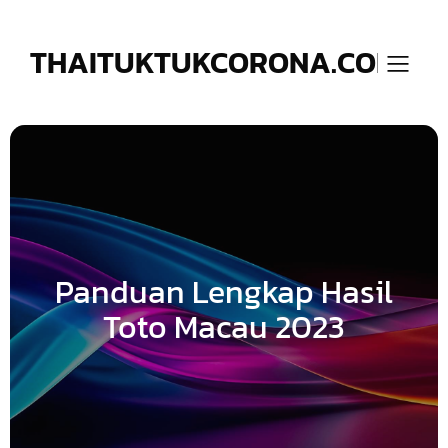
Skip
to
content
THAITUKTUKCORONA.COM
Panduan Lengkap Hasil
Toto Macau 2023