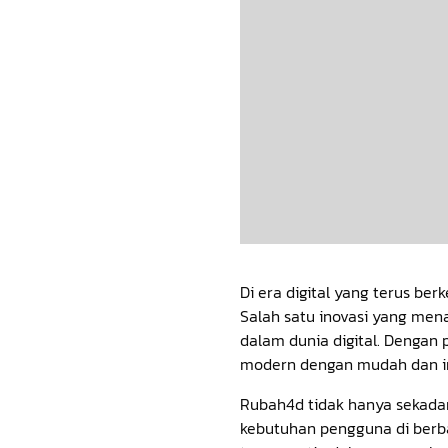
Di era digital yang terus be
Salah satu inovasi yang men
dalam dunia digital. Denga
modern dengan mudah dan int
Rubah4d tidak hanya sekadar
kebutuhan pengguna di berba