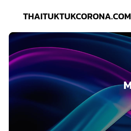
Skip
to
THAITUKTUKCORONA.COM
content
M