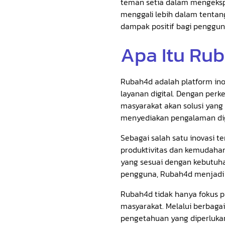
teman setia dalam mengeksplo
menggali lebih dalam tentang
dampak positif bagi penggun
Apa Itu Ru
Rubah4d adalah platform in
layanan digital. Dengan per
masyarakat akan solusi yang
menyediakan pengalaman dig
Sebagai salah satu inovasi t
produktivitas dan kemudahan
yang sesuai dengan kebutuh
pengguna, Rubah4d menjadi p
Rubah4d tidak hanya fokus pa
masyarakat. Melalui berbag
pengetahuan yang diperluka