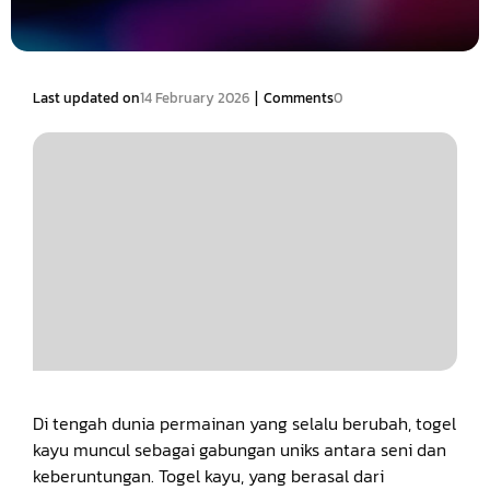
|
Last updated on
14 February 2026
Comments
0
Di tengah dunia permainan yang selalu berubah, togel
kayu muncul sebagai gabungan uniks antara seni dan
keberuntungan. Togel kayu, yang berasal dari