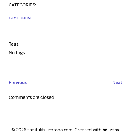
CATEGORIES:
GAME ONLINE
Tags:
No tags
Previous
Next
Comments are closed
© 2026 thaituktukcorona.com. Created with ❤️ using