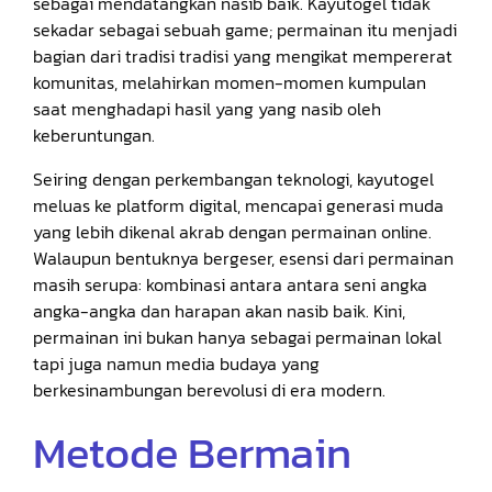
sebagai mendatangkan nasib baik. Kayutogel tidak
sekadar sebagai sebuah game; permainan itu menjadi
bagian dari tradisi tradisi yang mengikat mempererat
komunitas, melahirkan momen-momen kumpulan
saat menghadapi hasil yang yang nasib oleh
keberuntungan.
Seiring dengan perkembangan teknologi, kayutogel
meluas ke platform digital, mencapai generasi muda
yang lebih dikenal akrab dengan permainan online.
Walaupun bentuknya bergeser, esensi dari permainan
masih serupa: kombinasi antara antara seni angka
angka-angka dan harapan akan nasib baik. Kini,
permainan ini bukan hanya sebagai permainan lokal
tapi juga namun media budaya yang
berkesinambungan berevolusi di era modern.
Metode Bermain