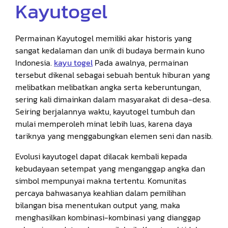
Kayutogel
Permainan Kayutogel memiliki akar historis yang
sangat kedalaman dan unik di budaya bermain kuno
Indonesia.
kayu togel
Pada awalnya, permainan
tersebut dikenal sebagai sebuah bentuk hiburan yang
melibatkan melibatkan angka serta keberuntungan,
sering kali dimainkan dalam masyarakat di desa-desa.
Seiring berjalannya waktu, kayutogel tumbuh dan
mulai memperoleh minat lebih luas, karena daya
tariknya yang menggabungkan elemen seni dan nasib.
Evolusi kayutogel dapat dilacak kembali kepada
kebudayaan setempat yang menganggap angka dan
simbol mempunyai makna tertentu. Komunitas
percaya bahwasanya keahlian dalam pemilihan
bilangan bisa menentukan output yang, maka
menghasilkan kombinasi-kombinasi yang dianggap