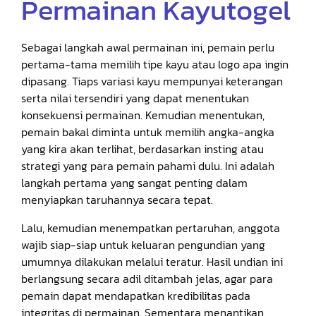
Permainan Kayutogel
Sebagai langkah awal permainan ini, pemain perlu
pertama-tama memilih tipe kayu atau logo apa ingin
dipasang. Tiaps variasi kayu mempunyai keterangan
serta nilai tersendiri yang dapat menentukan
konsekuensi permainan. Kemudian menentukan,
pemain bakal diminta untuk memilih angka-angka
yang kira akan terlihat, berdasarkan insting atau
strategi yang para pemain pahami dulu. Ini adalah
langkah pertama yang sangat penting dalam
menyiapkan taruhannya secara tepat.
Lalu, kemudian menempatkan pertaruhan, anggota
wajib siap-siap untuk keluaran pengundian yang
umumnya dilakukan melalui teratur. Hasil undian ini
berlangsung secara adil ditambah jelas, agar para
pemain dapat mendapatkan kredibilitas pada
integritas di permainan. Sementara menantikan,