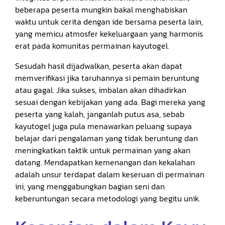
beberapa peserta mungkin bakal menghabiskan
waktu untuk cerita dengan ide bersama peserta lain,
yang memicu atmosfer kekeluargaan yang harmonis
erat pada komunitas permainan kayutogel.
Sesudah hasil dijadwalkan, peserta akan dapat
memverifikasi jika taruhannya si pemain beruntung
atau gagal. Jika sukses, imbalan akan dihadirkan
sesuai dengan kebijakan yang ada. Bagi mereka yang
peserta yang kalah, janganlah putus asa, sebab
kayutogel juga pula menawarkan peluang supaya
belajar dari pengalaman yang tidak beruntung dan
meningkatkan taktik untuk permainan yang akan
datang. Mendapatkan kemenangan dan kekalahan
adalah unsur terdapat dalam keseruan di permainan
ini, yang menggabungkan bagian seni dan
keberuntungan secara metodologi yang begitu unik.