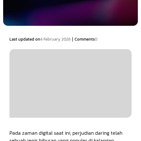
|
Last updated on
4 February 2026
Comments
0
Pada zaman digital saat ini, perjudian daring telah
sebuah jenis hiburan yang populer di kalangan.