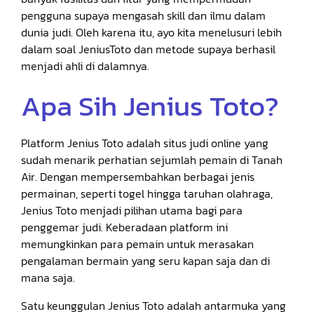
pengguna supaya mengasah skill dan ilmu dalam
dunia judi. Oleh karena itu, ayo kita menelusuri lebih
dalam soal JeniusToto dan metode supaya berhasil
menjadi ahli di dalamnya.
Apa Sih Jenius Toto?
Platform Jenius Toto adalah situs judi online yang
sudah menarik perhatian sejumlah pemain di Tanah
Air. Dengan mempersembahkan berbagai jenis
permainan, seperti togel hingga taruhan olahraga,
Jenius Toto menjadi pilihan utama bagi para
penggemar judi. Keberadaan platform ini
memungkinkan para pemain untuk merasakan
pengalaman bermain yang seru kapan saja dan di
mana saja.
Satu keunggulan Jenius Toto adalah antarmuka yang