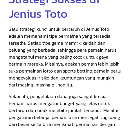
Jenius Toto
Satu strategi kunci untuk bertaruh di Jenius Toto
adalah memahami tipe permainan yang tersedia
tersedia. Setiap tipe game memiliki kaidah dan
peluang yang berbeda, sehingga para pemain harus
mengetahui mana yang paling cocok untuk gaya
bermain mereka. Misalnya, apakah pemain lebih lebih
suka permainan lotto dan sports betting, pemain perlu
mengevaluasi risiko dan keuntungan yang mungkin
dari masing-masing pilihan itu.
Selain itu, pengelolaan dana juga sangat krusial.
Pemain harus mengatur budget yang jelas untuk
bertaruh dan tidak melebihi jumlah tersebut. Melalui
pengaturan belanja, pemain bisa mencegah rugi uang
dari besar serta bisa menikmati permainan dengan