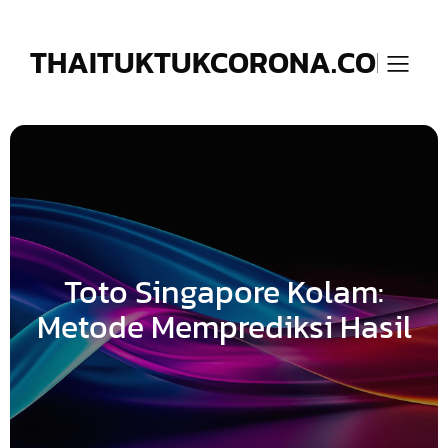
Skip
to
content
THAITUKTUKCORONA.COM
Toto Singapore Kolam:
Metode Memprediksi Hasil