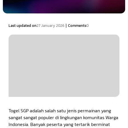
|
Last updated on
27 January 2026
Comments
0
Togel SGP adalah salah satu jenis permainan yang
sangat sangat populer di lingkungan komunitas Warga
Indonesia. Banyak peserta yang tertarik berminat