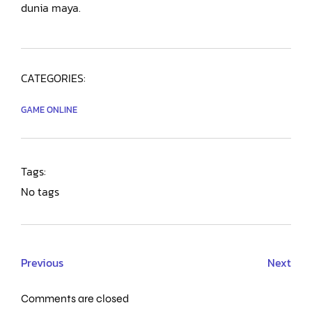
dunia maya.
CATEGORIES:
GAME ONLINE
Tags:
No tags
Previous
Next
Comments are closed