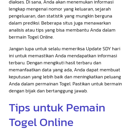
diakses. Di sana, Anda akan menemukan informasi
lengkap mengenai nomor yang keluaran, sejarah
pengeluaran, dan statistik yang mungkin berguna
dalam prediksi. Beberapa situs juga menawarkan
analisis atau tips yang bisa membantu Anda dalam
bermain Togel Online.
Jangan lupa untuk selalu memeriksa Update SDY hari
ini untuk memastikan Anda mendapatkan informasi
terbaru. Dengan mengikuti hasil terbaru dan
memanfaatkan data yang ada, Anda dapat membuat
keputusan yang lebih baik dan meningkatkan peluang
Anda dalam permainan Togel. Pastikan untuk bermain
dengan bijak dan bertanggung jawab.
Tips untuk Pemain
Togel Online