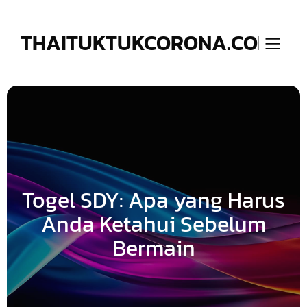
Skip
to
content
THAITUKTUKCORONA.COM
Togel SDY: Apa yang Harus
Anda Ketahui Sebelum
Bermain