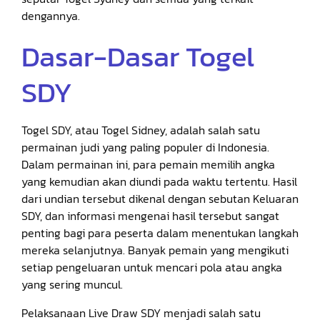
dengannya.
Dasar-Dasar Togel
SDY
Togel SDY, atau Togel Sidney, adalah salah satu
permainan judi yang paling populer di Indonesia.
Dalam permainan ini, para pemain memilih angka
yang kemudian akan diundi pada waktu tertentu. Hasil
dari undian tersebut dikenal dengan sebutan Keluaran
SDY, dan informasi mengenai hasil tersebut sangat
penting bagi para peserta dalam menentukan langkah
mereka selanjutnya. Banyak pemain yang mengikuti
setiap pengeluaran untuk mencari pola atau angka
yang sering muncul.
Pelaksanaan Live Draw SDY menjadi salah satu