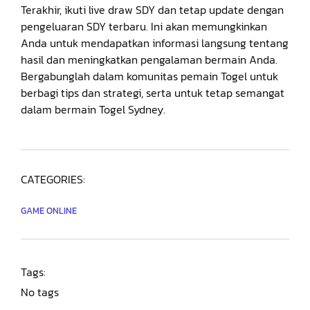
Terakhir, ikuti live draw SDY dan tetap update dengan
pengeluaran SDY terbaru. Ini akan memungkinkan
Anda untuk mendapatkan informasi langsung tentang
hasil dan meningkatkan pengalaman bermain Anda.
Bergabunglah dalam komunitas pemain Togel untuk
berbagi tips dan strategi, serta untuk tetap semangat
dalam bermain Togel Sydney.
CATEGORIES:
GAME ONLINE
Tags:
No tags