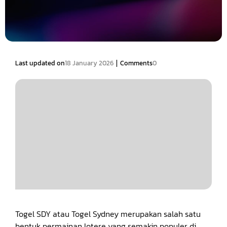
|
Last updated on
18 January 2026
Comments
0
Togel SDY atau Togel Sydney merupakan salah satu
bentuk permainan lotere yang semakin populer di