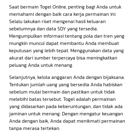
Saat bermain Togel Online, penting bagi Anda untuk
memahami dengan baik cara kerja permainan ini.
Selalu lakukan riset mengenai hasil keluaran
sebelumnya dan data SDY yang tersedia.
Mengumpulkan informasi tentang pola dan tren yang
mungkin muncul dapat membantu Anda membuat
keputusan yang lebih tepat. Menggunakan data yang
akurat dari sumber terpercaya bisa meningkatkan
peluang Anda untuk menang.
Selanjutnya, kelola anggaran Anda dengan bijaksana.
Tentukan jumlah uang yang bersedia Anda habiskan
sebelum mulai bermain dan pastikan untuk tidak
melebihi batas tersebut. Togel adalah permainan
yang didasarkan pada keberuntungan, dan tidak ada
jaminan untuk menang. Dengan mengatur keuangan
Anda dengan baik, Anda dapat menikmati permainan
tanpa merasa tertekan.