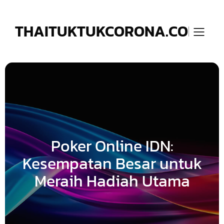
Skip
to
content
THAITUKTUKCORONA.COM
Poker Online IDN:
Kesempatan Besar untuk
Meraih Hadiah Utama