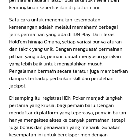
permainan adalah faktor utama untuk menambah
kemungkinan keberhasilan di platform ini.
Satu cara untuk menemukan kesempatan
kemenangan adalah melalui memahami berbagai
jenis permainan yang ada di IDN Play. Dari Texas
Hold’em hingga Omaha, setiap variasi punya aturan
dan taktik yang unik. Dengan menguasai permainan
pilihan yang ada, pemain dapat menyusun gerakan
yang lebih baik untuk mengalahkan musuh.
Pengalaman bermain secara teratur juga memberikan
dampak terhadap perbaikan skill dan perolehan
jackpot.
Di samping itu, registrasi IDN Poker menjadi langkah
pertama yang krusial bagi pemain baru. Dengan
mendaftar di platform yang tepercaya, pemain bukan
hanya mengakses akses ke banyak permainan, tetapi
juga bonus dan penawaran yang menarik. Gunakan
kesempatan ini untuk bereksperimen dengan