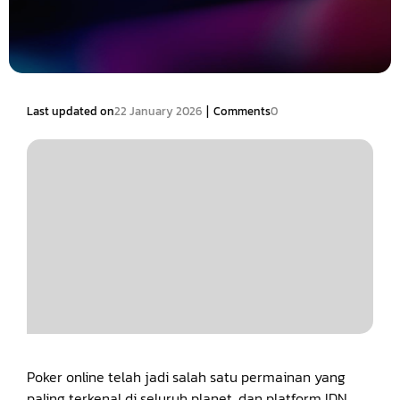
|
Last updated on
22 January 2026
Comments
0
Poker online telah jadi salah satu permainan yang
paling terkenal di seluruh planet, dan platform IDN