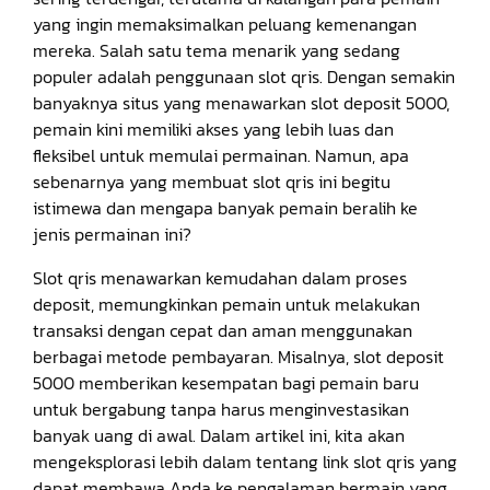
yang ingin memaksimalkan peluang kemenangan
mereka. Salah satu tema menarik yang sedang
populer adalah penggunaan slot qris. Dengan semakin
banyaknya situs yang menawarkan slot deposit 5000,
pemain kini memiliki akses yang lebih luas dan
fleksibel untuk memulai permainan. Namun, apa
sebenarnya yang membuat slot qris ini begitu
istimewa dan mengapa banyak pemain beralih ke
jenis permainan ini?
Slot qris menawarkan kemudahan dalam proses
deposit, memungkinkan pemain untuk melakukan
transaksi dengan cepat dan aman menggunakan
berbagai metode pembayaran. Misalnya, slot deposit
5000 memberikan kesempatan bagi pemain baru
untuk bergabung tanpa harus menginvestasikan
banyak uang di awal. Dalam artikel ini, kita akan
mengeksplorasi lebih dalam tentang link slot qris yang
dapat membawa Anda ke pengalaman bermain yang