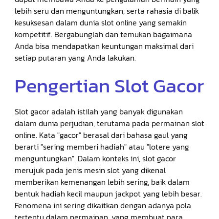
lebih seru dan menguntungkan, serta rahasia di balik
kesuksesan dalam dunia slot online yang semakin
kompetitif. Bergabunglah dan temukan bagaimana
Anda bisa mendapatkan keuntungan maksimal dari
setiap putaran yang Anda lakukan.
Pengertian Slot Gacor
Slot gacor adalah istilah yang banyak digunakan
dalam dunia perjudian, terutama pada permainan slot
online. Kata "gacor" berasal dari bahasa gaul yang
berarti "sering memberi hadiah" atau "lotere yang
menguntungkan". Dalam konteks ini, slot gacor
merujuk pada jenis mesin slot yang dikenal
memberikan kemenangan lebih sering, baik dalam
bentuk hadiah kecil maupun jackpot yang lebih besar.
Fenomena ini sering dikaitkan dengan adanya pola
tertentu dalam permainan, yang membuat para