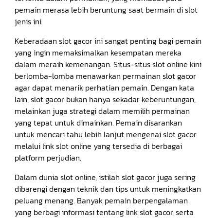
pemain merasa lebih beruntung saat bermain di slot
jenis ini.
Keberadaan slot gacor ini sangat penting bagi pemain
yang ingin memaksimalkan kesempatan mereka
dalam meraih kemenangan. Situs-situs slot online kini
berlomba-lomba menawarkan permainan slot gacor
agar dapat menarik perhatian pemain. Dengan kata
lain, slot gacor bukan hanya sekadar keberuntungan,
melainkan juga strategi dalam memilih permainan
yang tepat untuk dimainkan. Pemain disarankan
untuk mencari tahu lebih lanjut mengenai slot gacor
melalui link slot online yang tersedia di berbagai
platform perjudian.
Dalam dunia slot online, istilah slot gacor juga sering
dibarengi dengan teknik dan tips untuk meningkatkan
peluang menang. Banyak pemain berpengalaman
yang berbagi informasi tentang link slot gacor, serta