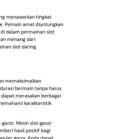
ang menawarkan tingkat
me. Pemain amat diuntungkan
 di dalam permainan slot
tan menang dari
nan slot daring.
pkan memaksimalkan
durasi bermain tanpa harus
u dapat merasakan berbagai
memahami karakteristik
gacor. Mesin slot gacor
eri hasil positif bagi
opuler gacor, Anda dapat