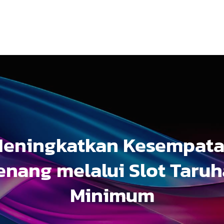
eningkatkan Kesempat
nang melalui Slot Taru
Minimum