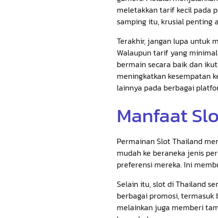
meletakkan tarif kecil pad
samping itu, krusial penting
Terakhir, jangan lupa untuk
Walaupun tarif yang minima
bermain secara baik dan iku
meningkatkan kesempatan keb
lainnya pada berbagai platfo
Manfaat Slo
Permainan Slot Thailand men
mudah ke beraneka jenis pe
preferensi mereka. Ini mem
Selain itu, slot di Thailand
berbagai promosi, termasuk 
melainkan juga memberi tam