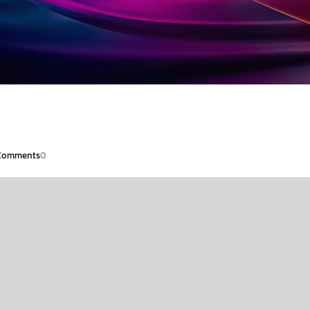
Comments
0