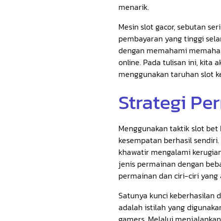
menarik.
Mesin slot gacor, sebutan s
pembayaran yang tinggi sela
dengan memahami memahami car
online. Pada tulisan ini, k
menggunakan taruhan slot ke
Strategi Pe
Menggunakan taktik slot bet
kesempatan berhasil sendiri
khawatir mengalami kerugian
jenis permainan dengan beba
permainan dan ciri-ciri yang 
Satunya kunci keberhasilan d
adalah istilah yang digunak
gamers. Melalui menjalankan