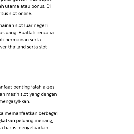
h utama atau bonus. Di
us slot online.
inan slot luar negeri.
as uang. Buatlah rencana
ati permainan serta
r thailand serta slot
nfaat penting ialah akses
an mesin slot yang dengan
mengasyikkan.
 bisa memanfaatkan berbagai
ngkatkan peluang menang,
pa harus mengeluarkan