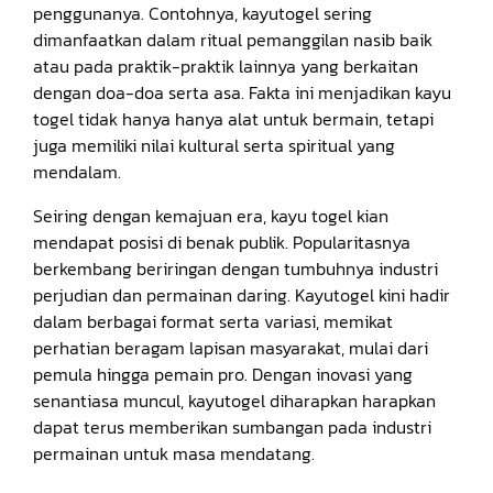
penggunanya. Contohnya, kayutogel sering
dimanfaatkan dalam ritual pemanggilan nasib baik
atau pada praktik-praktik lainnya yang berkaitan
dengan doa-doa serta asa. Fakta ini menjadikan kayu
togel tidak hanya hanya alat untuk bermain, tetapi
juga memiliki nilai kultural serta spiritual yang
mendalam.
Seiring dengan kemajuan era, kayu togel kian
mendapat posisi di benak publik. Popularitasnya
berkembang beriringan dengan tumbuhnya industri
perjudian dan permainan daring. Kayutogel kini hadir
dalam berbagai format serta variasi, memikat
perhatian beragam lapisan masyarakat, mulai dari
pemula hingga pemain pro. Dengan inovasi yang
senantiasa muncul, kayutogel diharapkan harapkan
dapat terus memberikan sumbangan pada industri
permainan untuk masa mendatang.