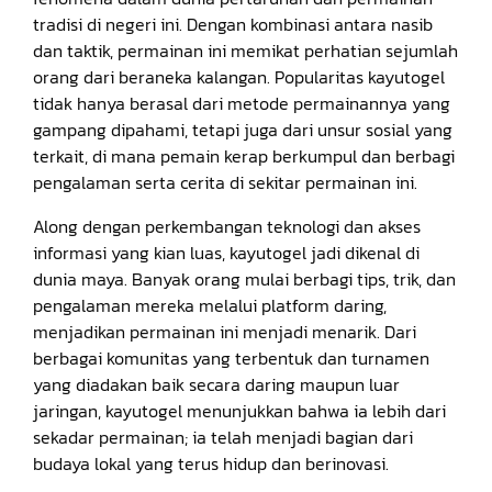
tradisi di negeri ini. Dengan kombinasi antara nasib
dan taktik, permainan ini memikat perhatian sejumlah
orang dari beraneka kalangan. Popularitas kayutogel
tidak hanya berasal dari metode permainannya yang
gampang dipahami, tetapi juga dari unsur sosial yang
terkait, di mana pemain kerap berkumpul dan berbagi
pengalaman serta cerita di sekitar permainan ini.
Along dengan perkembangan teknologi dan akses
informasi yang kian luas, kayutogel jadi dikenal di
dunia maya. Banyak orang mulai berbagi tips, trik, dan
pengalaman mereka melalui platform daring,
menjadikan permainan ini menjadi menarik. Dari
berbagai komunitas yang terbentuk dan turnamen
yang diadakan baik secara daring maupun luar
jaringan, kayutogel menunjukkan bahwa ia lebih dari
sekadar permainan; ia telah menjadi bagian dari
budaya lokal yang terus hidup dan berinovasi.