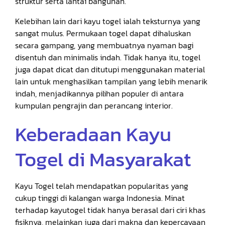
struktur serta lantai bangunan.
Kelebihan lain dari kayu togel ialah teksturnya yang
sangat mulus. Permukaan togel dapat dihaluskan
secara gampang, yang membuatnya nyaman bagi
disentuh dan minimalis indah. Tidak hanya itu, togel
juga dapat dicat dan ditutupi menggunakan material
lain untuk menghasilkan tampilan yang lebih menarik
indah, menjadikannya pilihan populer di antara
kumpulan pengrajin dan perancang interior.
Keberadaan Kayu
Togel di Masyarakat
Kayu Togel telah mendapatkan popularitas yang
cukup tinggi di kalangan warga Indonesia. Minat
terhadap kayutogel tidak hanya berasal dari ciri khas
fisiknya, melainkan juga dari makna dan kepercayaan