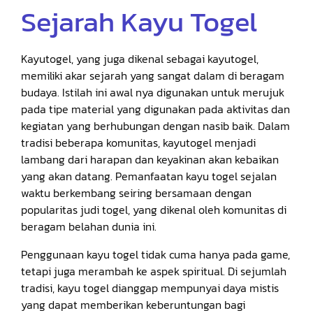
Sejarah Kayu Togel
Kayutogel, yang juga dikenal sebagai kayutogel,
memiliki akar sejarah yang sangat dalam di beragam
budaya. Istilah ini awal nya digunakan untuk merujuk
pada tipe material yang digunakan pada aktivitas dan
kegiatan yang berhubungan dengan nasib baik. Dalam
tradisi beberapa komunitas, kayutogel menjadi
lambang dari harapan dan keyakinan akan kebaikan
yang akan datang. Pemanfaatan kayu togel sejalan
waktu berkembang seiring bersamaan dengan
popularitas judi togel, yang dikenal oleh komunitas di
beragam belahan dunia ini.
Penggunaan kayu togel tidak cuma hanya pada game,
tetapi juga merambah ke aspek spiritual. Di sejumlah
tradisi, kayu togel dianggap mempunyai daya mistis
yang dapat memberikan keberuntungan bagi