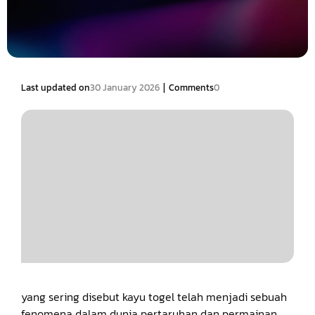
|
Last updated on
30 January 2026
Comments
0
yang sering disebut kayu togel telah menjadi sebuah
fenomena dalam dunia pertaruhan dan permainan