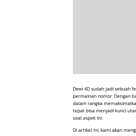
Dewi 4D sudah jadi sebuah 
permainan nomor. Dengan ban
dalam rangka memaksimalkan p
tepat bisa menjadi kunci u
soal aspek ini.
Di artikel ini, kami akan m