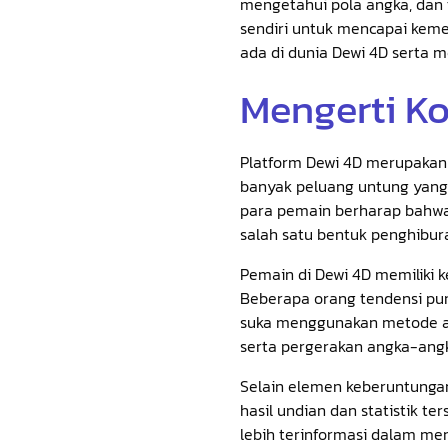
mengetahui pola angka, dan 
sendiri untuk mencapai keme
ada di dunia Dewi 4D serta m
Mengerti K
Platform Dewi 4D merupakan
banyak peluang untung yang 
para pemain berharap bahwa 
salah satu bentuk penghibur
Pemain di Dewi 4D memiliki 
Beberapa orang tendensi pu
suka menggunakan metode an
serta pergerakan angka-an
Selain elemen keberuntungan
hasil undian dan statistik t
lebih terinformasi dalam me