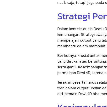
nasib saja, tetapi juga pada 
Strategi P
Dalam konteks dunia Dewi 4D
kemenangan. Strategi awal y
mempelajari output yang lal
membantu dalam membuat kep
Berikutnya, krusial untuk m
yang disukai atau beruntung
serta ganjil. Keseimbangan 
permainan Dewi 4D, karena ou
Terakhir, peserta harus sela
tren dalam output undian d
diri, pemain Dewi 4D bisa m