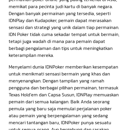
memikat para pecinta judi kartu di banyak negara.
Dengan banyak permainan yang tersedia, seperti
IDNPlay dan Kudapoker, pemain dapat merasakan
sensasi dan strategi yang unik dalam tiap permainan.
IDN Poker tidak cuma sekadar tempat untuk bermain,
tetapi juga wadah di mana para pemain dapat
berbagi pengalaman dan tips untuk meningkatkan
keterampilan mereka.
Menyelami dunia IDNPoker memberikan kesempatan
untuk menikmati sensasi bermain yang khas dan
menyenangkan. Dengan tampilan yang ramah
pengguna dan berbagai pilihan permainan, termasuk
Texas Hold’em dan Capsa Susun, IDNPlay memuaskan
pemain dari semua kalangan. Baik Anda seorang
pemula yang baru saja memulai perjalanan poker
atau pemain yang berpengalaman yang sedang
mencari tantangan baru, IDNPoker punya sesuatu
untuk semua orang. Ayo bergabung dan rasakan