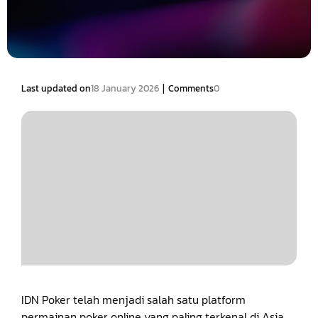
|
Last updated on
18 January 2026
Comments
0
IDN Poker telah menjadi salah satu platform
permainan poker online yang paling terkenal di Asia,