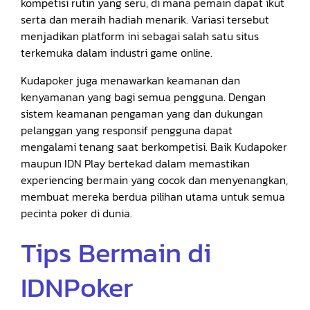
kompetisi rutin yang seru, di mana pemain dapat ikut
serta dan meraih hadiah menarik. Variasi tersebut
menjadikan platform ini sebagai salah satu situs
terkemuka dalam industri game online.
Kudapoker juga menawarkan keamanan dan
kenyamanan yang bagi semua pengguna. Dengan
sistem keamanan pengaman yang dan dukungan
pelanggan yang responsif pengguna dapat
mengalami tenang saat berkompetisi. Baik Kudapoker
maupun IDN Play bertekad dalam memastikan
experiencing bermain yang cocok dan menyenangkan,
membuat mereka berdua pilihan utama untuk semua
pecinta poker di dunia.
Tips Bermain di
IDNPoker