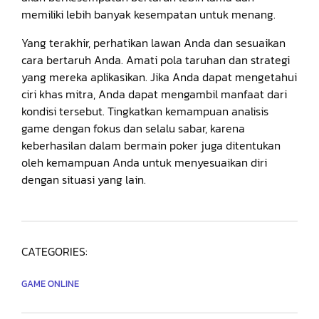
memiliki lebih banyak kesempatan untuk menang.
Yang terakhir, perhatikan lawan Anda dan sesuaikan
cara bertaruh Anda. Amati pola taruhan dan strategi
yang mereka aplikasikan. Jika Anda dapat mengetahui
ciri khas mitra, Anda dapat mengambil manfaat dari
kondisi tersebut. Tingkatkan kemampuan analisis
game dengan fokus dan selalu sabar, karena
keberhasilan dalam bermain poker juga ditentukan
oleh kemampuan Anda untuk menyesuaikan diri
dengan situasi yang lain.
CATEGORIES:
GAME ONLINE