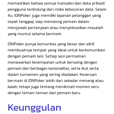
memastikan bahwa semua transaksi dan data pribadi
pengguna terlindung dari risiko kebocoran data. Selain
itu, IDNPoker juga memiliki layanan pelanggan yang
cepat tanggap, siap menolong pemain dalam
menjawab pertanyaan atau menyelesaikan masalah
yang muncul selama bermain.
IDNPoker punya komunitas yang besar dan aktif,
membuatnya tempat yang ideal untuk berkomunikasi
dengan pemain lain. Setiap sesi permainan
menawarkan kesempatan untuk bersaing dengan
pemain dari berbagai nasionalitas, serta ikut serta
dalam turnamen yang sering diadakan. Keseruan
bermain di IDNPoker lebih dari sekadar menang atau
kalah, tetapi juga tentang menikmati momen seru
dengan teman-teman dan pemain baru.
Keunggulan