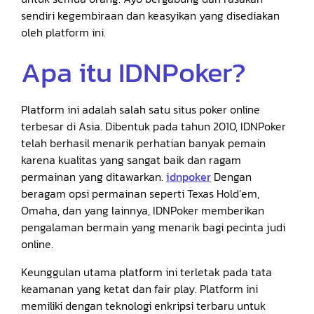
sendiri kegembiraan dan keasyikan yang disediakan
oleh platform ini.
Apa itu IDNPoker?
Platform ini adalah salah satu situs poker online
terbesar di Asia. Dibentuk pada tahun 2010, IDNPoker
telah berhasil menarik perhatian banyak pemain
karena kualitas yang sangat baik dan ragam
permainan yang ditawarkan.
idnpoker
Dengan
beragam opsi permainan seperti Texas Hold’em,
Omaha, dan yang lainnya, IDNPoker memberikan
pengalaman bermain yang menarik bagi pecinta judi
online.
Keunggulan utama platform ini terletak pada tata
keamanan yang ketat dan fair play. Platform ini
memiliki dengan teknologi enkripsi terbaru untuk