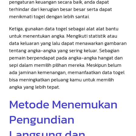
pengaturan keuangan secara baik, anda dapat
terhindar dari kerugian besar besar serta dapat
menikmati togel dengan lebih santai.
Ketiga, gunakan data togel sebagai alat alat bantu
untuk menentukan angka. Mengikuti statistik atau
data keluaran yang lalu dapat menawarkan gambaran
tentang angka-angka yang sering keluar. Sebagian
pemain berpendapat pada angka-angka hangat dan
sepi dalam memilih pilihan mereka. Meskipun belum
ada jaminan kemenangan, memanfaatkan data togel
bisa meningkatkan peluang kamu untuk memilih
angka yang lebih tepat.
Metode Menemukan
Pengundian
Langsung dan