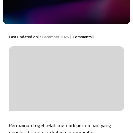
|
Last updated on
17 December 2025
Comments
0
Permainan togel telah menjadi permainan yang
populer di sejumlah kalangan komunitas,