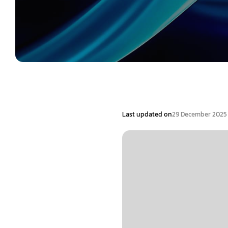
Last updated on
29 December 2025