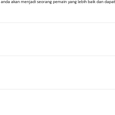
tif, anda akan menjadi seorang pemain yang lebih baik dan dap