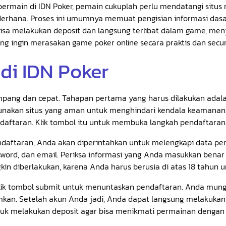
ermain di IDN Poker, pemain cukuplah perlu mendatangi situs 
erhana. Proses ini umumnya memuat pengisian informasi dasar
isa melakukan deposit dan langsung terlibat dalam game, menj
ang ingin merasakan game poker online secara praktis dan secur
 di IDN Poker
mpang dan cepat. Tahapan pertama yang harus dilakukan adala
unakan situs yang aman untuk menghindari kendala keamanan
aftaran. Klik tombol itu untuk membuka langkah pendaftaran
daftaran, Anda akan diperintahkan untuk melengkapi data pe
word, dan email. Periksa informasi yang Anda masukkan benar da
in diberlakukan, karena Anda harus berusia di atas 18 tahun un
 klik tombol submit untuk menuntaskan pendaftaran. Anda mun
imkan. Setelah akun Anda jadi, Anda dapat langsung melakukan
ntuk melakukan deposit agar bisa menikmati permainan dengan 