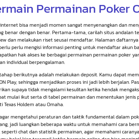
rmain Permainan Poker O
 internet bisa menjadi momen sangat menyenangkan dan menga
benar dengan benar. Pertama-tama, carilah situs andalan te
view dan melakukan riset seusai mendaftar. Halaman daftarn
erlu perlu mengisi informasi penting untuk mendaftar akun ba
patkan hak akses ke berbagai permainan permainan poker yan
an individual berpengalaman.
 tahap berikutnya adalah melakukan deposit. Kamu dapat mem
 IDN Play, sehingga menjadikan proses ini jadi lebih berjalan.
ikan supaya tidak mengalami kesulitan ketika hendak mengak
at mulai ikut serta di tabel permainan dan menentukan jenis
ti Texas Holdem atau Omaha.
l agar mengetahui peraturan dan taktik fundamental dalam pok
yang, jadi luangkan beberapa waktu untuk memahami cara ber
, seperti chat dan statistik permainan, agar memahami carany