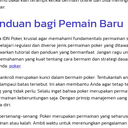
mu bakal kian terampil ketika bermain online dan bisa menin
er.
anduan bagi Pemain Baru
a IDN Poker, krusial agar memahami fundamentals permainan s
ajari regulasi dan diverse jenis permainan poker yang ditawa
nawarkan tutorial dan panduan yang bermanfaat. Jangan ragu
 pemahaman yang kuat tentang cara bermain dan strategi das
nda.
poker
ankroll merupakan kunci dalam bermain poker. Tentukanlah a
lampaui batas tersebut. Ini akan membantu Anda agar tetap t
 yang tidak perlu. Selalu ingat bahwa poker merupakan perma
rmainan keberuntungan saja. Dengan prinsip manajemen uang 
 diri.
 bersenang-senang. Poker merupakan permainan yang seharusny
inan atau kalah. Ambil waktu untuk merenungkan pengalaman an