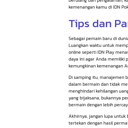
berulang dan pengalaman, ka
kemenangan kamu di IDN Pok
Tips dan P
Sebagai pemain baru di duni
Luangkan waktu untuk mempel
online seperti IDN Play me
daya ini agar Anda memiliki
kemungkinan kemenangan A
Di samping itu, manajemen b
dalam bermain dan tidak me
menghindari kehilangan uang
yang bijaksana, bukannya pe
bermain dengan lebih percaya
Akhirnya, jangan lupa untuk
tertekan dengan hasil perma