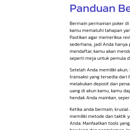
Panduan Be
Bermain permainan poker di
kamu mematuhi tahapan yang 
Pastikan agar memeriksa re
sederhana, jadi Anda hanya p
mendaftar, kamu akan menda
seperti meja untuk pemula d
Setelah Anda memiliki akun,
transaksi yang tersedia dari
melakukan deposit dan penar
uang di akun kamu, kamu dap
hendak Anda mainkan, seper
Ketika anda bermain, krusia
memiliki metode dan taktik 
Anda. Manfaatkan tools yang