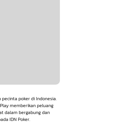
 pecinta poker di Indonesia.
N Play memberikan peluang
nat dalam bergabung dan
ada IDN Poker.