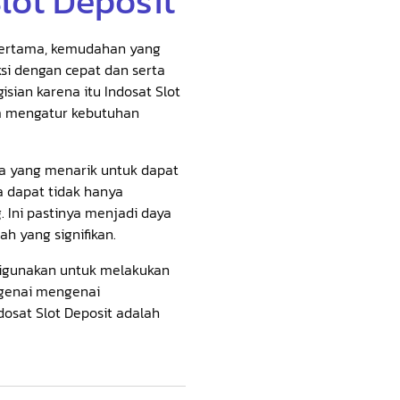
lot Deposit
 Pertama, kemudahan yang
si dengan cepat dan serta
sian karena itu Indosat Slot
am mengatur kebutuhan
ga yang menarik untuk dapat
 dapat tidak hanya
 Ini pastinya menjadi daya
ah yang signifikan.
digunakan untuk melakukan
ngenai mengenai
dosat Slot Deposit adalah