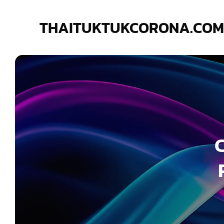
Skip
to
THAITUKTUKCORONA.COM
content