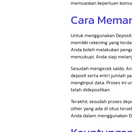
memuaskan keperluan komunik
Cara Meman
Untuk menggunakan Deposit 
memiliki rekening yang terda
Anda boleh melakukan pengec
mencukupi, Anda siap melanj
Sesudah mengecek saldo, Anda
deposit serta entri jumlah ya
menginput data. Proses ini
telah didepositkan.
Terakhir, sesudah proses dep
other yang ada di situs ter
Anda dalam menggunakan Dep