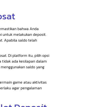
osat
memastikan bahwa Anda
pi untuk melakukan deposit.
. Apabila saldo telah
. Di platform itu, pilih opsi
pa tidak ada kesilapan dalam
ra menggunakan saldo yang
bermain game atau aktivitas
 berlaku agar pengalaman