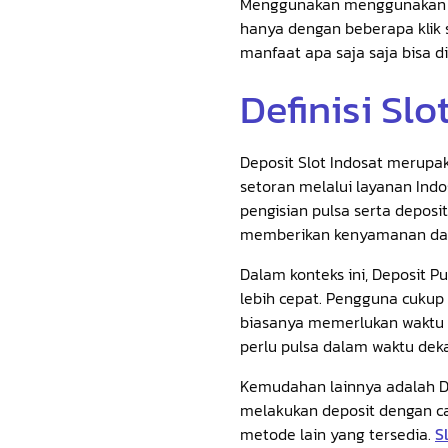
Menggunakan menggunakan Dep
hanya dengan beberapa klik 
manfaat apa saja saja bisa d
Definisi Slo
Deposit Slot Indosat merup
setoran melalui layanan Ind
pengisian pulsa serta deposit
memberikan kenyamanan dan e
Dalam konteks ini, Deposit 
lebih cepat. Pengguna cukup
biasanya memerlukan waktu 
perlu pulsa dalam waktu deka
Kemudahan lainnya adalah De
melakukan deposit dengan car
metode lain yang tersedia.
S