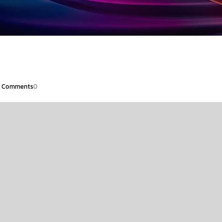
Comments
0