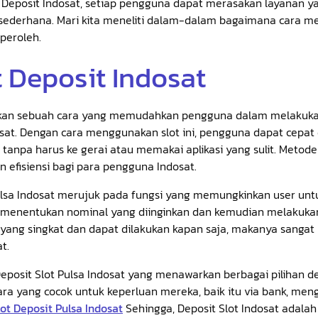
osit Indosat, setiap pengguna dapat merasakan layanan yang 
sederhana. Mari kita meneliti dalam-dalam bagaimana cara me
iperoleh.
t Deposit Indosat
akan sebuah cara yang memudahkan pengguna dalam melakukan 
osat. Dengan cara menggunakan slot ini, pengguna dapat cep
 tanpa harus ke gerai atau memakai aplikasi yang sulit. Metode
fisiensi bagi para pengguna Indosat.
Pulsa Indosat merujuk pada fungsi yang memungkinkan user un
 menentukan nominal yang diinginkan dan kemudian melakukan 
yang singkat dan dapat dilakukan kapan saja, makanya sanga
t.
posit Slot Pulsa Indosat yang menawarkan berbagai pilihan d
a yang cocok untuk keperluan mereka, baik itu via bank, meng
lot Deposit Pulsa Indosat
Sehingga, Deposit Slot Indosat adalah