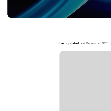
|
Last updated on
7 December 2025