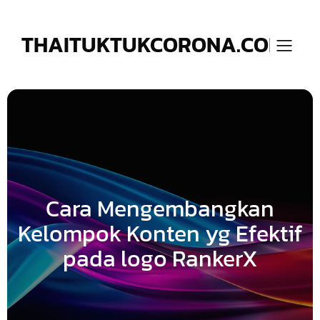
Skip
to
content
THAITUKTUKCORONA.COM
Cara Mengembangkan
Kelompok Konten yg Efektif
pada logo RankerX