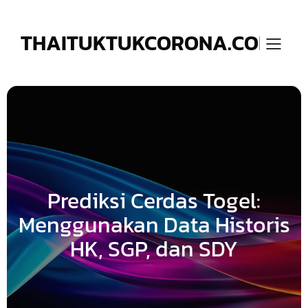
Skip
to
content
THAITUKTUKCORONA.COM
Prediksi Cerdas Togel:
Menggunakan Data Historis
HK, SGP, dan SDY