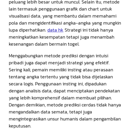
peluang lebih besar untuk muncul. Selain itu, metode
lain termasuk penggunaan grafik dan chart untuk
visualisasi data, yang membantu dalam memahami
pola dan mengidentifikasi angka-angka yang mungkin
lupa diperhatikan.
data hk
Strategi ini tidak hanya
meningkatkan kesempatan tetapi juga menambah
kesenangan dalam bermain togel.
Menggabungkan metode prediksi dengan intuisi
pribadi juga dapat menjadi strategi yang efektif.
Sering kali, pemain memiliki insting atau perasaan
tentang angka tertentu yang tidak bisa dijelaskan
secara logis. Penggunaan insting ini, dipadukan
dengan analisis data, dapat menciptakan pendekatan
yang lebih komprehensif dalam membuat pilihan.
Dengan demikian, metode prediksi cerdas tidak hanya
mengandalkan data semata, tetapi juga
mengintegrasikan unsur humanis dalam pengambilan
keputusan.