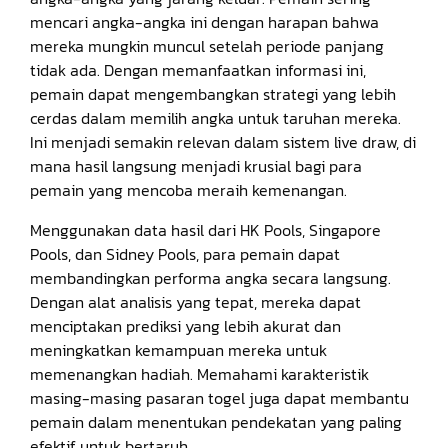
mencari angka-angka ini dengan harapan bahwa
mereka mungkin muncul setelah periode panjang
tidak ada. Dengan memanfaatkan informasi ini,
pemain dapat mengembangkan strategi yang lebih
cerdas dalam memilih angka untuk taruhan mereka.
Ini menjadi semakin relevan dalam sistem live draw, di
mana hasil langsung menjadi krusial bagi para
pemain yang mencoba meraih kemenangan.
Menggunakan data hasil dari HK Pools, Singapore
Pools, dan Sidney Pools, para pemain dapat
membandingkan performa angka secara langsung.
Dengan alat analisis yang tepat, mereka dapat
menciptakan prediksi yang lebih akurat dan
meningkatkan kemampuan mereka untuk
memenangkan hadiah. Memahami karakteristik
masing-masing pasaran togel juga dapat membantu
pemain dalam menentukan pendekatan yang paling
efektif untuk bertaruh.