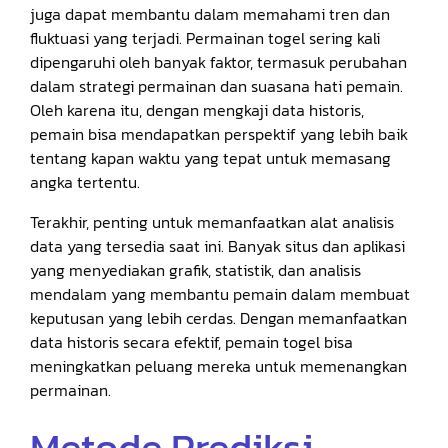
juga dapat membantu dalam memahami tren dan
fluktuasi yang terjadi. Permainan togel sering kali
dipengaruhi oleh banyak faktor, termasuk perubahan
dalam strategi permainan dan suasana hati pemain.
Oleh karena itu, dengan mengkaji data historis,
pemain bisa mendapatkan perspektif yang lebih baik
tentang kapan waktu yang tepat untuk memasang
angka tertentu.
Terakhir, penting untuk memanfaatkan alat analisis
data yang tersedia saat ini. Banyak situs dan aplikasi
yang menyediakan grafik, statistik, dan analisis
mendalam yang membantu pemain dalam membuat
keputusan yang lebih cerdas. Dengan memanfaatkan
data historis secara efektif, pemain togel bisa
meningkatkan peluang mereka untuk memenangkan
permainan.
Metode Prediksi