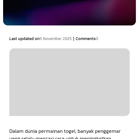
|
Last updated on
5 November 2025
Comments
0
Dalam dunia permainan togel, banyak penggemar
yang selalu mencari cara untuk meningkatkan