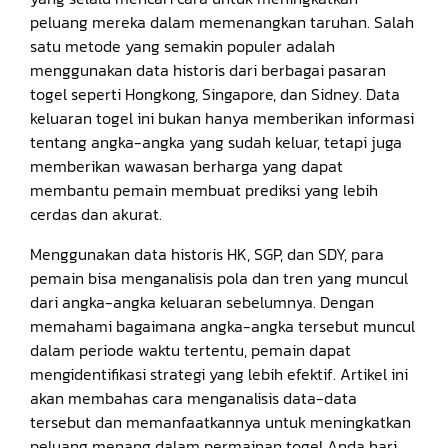
peluang mereka dalam memenangkan taruhan. Salah
satu metode yang semakin populer adalah
menggunakan data historis dari berbagai pasaran
togel seperti Hongkong, Singapore, dan Sidney. Data
keluaran togel ini bukan hanya memberikan informasi
tentang angka-angka yang sudah keluar, tetapi juga
memberikan wawasan berharga yang dapat
membantu pemain membuat prediksi yang lebih
cerdas dan akurat.
Menggunakan data historis HK, SGP, dan SDY, para
pemain bisa menganalisis pola dan tren yang muncul
dari angka-angka keluaran sebelumnya. Dengan
memahami bagaimana angka-angka tersebut muncul
dalam periode waktu tertentu, pemain dapat
mengidentifikasi strategi yang lebih efektif. Artikel ini
akan membahas cara menganalisis data-data
tersebut dan memanfaatkannya untuk meningkatkan
peluang menang dalam permainan togel Anda hari