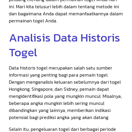
ini. Mari kita telusuri lebih dalam tentang metode ini
dan bagaimana Anda dapat memanfaatkannya dalam
permainan togel Anda.
Analisis Data Historis
Togel
Data historis togel merupakan salah satu sumber
informasi yang penting bagi para pemain togel.
Dengan menganalisis keluaran sebelumnya dari togel
Hongkong, Singapore, dan Sidney, pemain dapat
mengidentifikasi pola yang mungkin muncul. Misalnya,
beberapa angka mungkin lebih sering muncul
dibandingkan yang lainnya, memberikan indikasi
potensial bagi prediksi angka yang akan datang.
Selain itu, pengeluaran togel dari berbagai periode