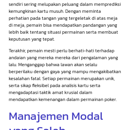
sendiri sering melupakan peluang dalam memprediksi
kemungkinan kartu musuh. Dengan meminta
perhatian pada tangan yang tergeletak di atas meja
di meja, pemain bisa mendapatkan pandangan yang
lebih baik tentang situasi permainan serta membuat
keputusan yang tepat.
Terakhir, pemain mesti perlu berhati-hati terhadap
andaian yang mereka mereka dari pengalaman yang
lalu. Menganggap bahwa lawan akan selalu
berperilaku dengan gaya yang mampu mengakibatkan
kesalahan fatal. Setiap permainan merupakan unik,
serta sikap fleksibel pada analisis kartu serta
mengadaptasi taktik amat krusial dalam
mendapatkan kemenangan dalam permainan poker.
Manajemen Modal