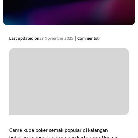
|
Last updated on
23 November 2025
Comments
0
Game kuda poker semak popular di kalangan
beberapa penggila permainan kartu remi. Dengan