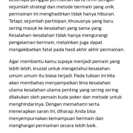
sejumlah strategi dan metode bermain yang unik,
permainan ini menghadirkan tidak hanya hiburan.
Tetapi, sejumlah partisipan, khususnya yang baru
sering masuk ke kesalahan yang sama yang.
Kesalahan-kesalahan tidak hanya mengurangi
pengalaman bermain, melainkan juga dapat
mengakibatkan fatal pada hasil akhir akhir permainan.
Agar membantu kamu supaya menjadi pemain yang
lebih lebih, krusial untuk mengetahui kesalahan
umum umum itu biasa terjadi. Pada tulisan ini kita
akan membahas menyampaikan lima kesalahan
utama kesalahan utama penting yang sering sering
dilakukan oleh pemain kuda poker dan metode untuk
menghindarinya. Dengan memahami serta
menerapkan saran ini, diharap Anda bisa
menyempurnakan kemampuan bermain dan
menghargai permainan secara lebih baik.