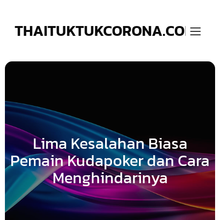
Skip
to
content
THAITUKTUKCORONA.COM
Lima Kesalahan Biasa
Pemain Kudapoker dan Cara
Menghindarinya