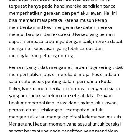
terpusat hanya pada hand mereka sendirian tanpa
memperhatikan gerakan dan perilaku lawan. Hal ini
bisa menjadi malapetaka, karena musuh kerap
memberikan indikasi mengenai kekuatan mereka
melalui taruhan dan ekspresi. Jika seorang pemain
dapat membaca lawannya dengan baik, mereka dapat
mengambil keputusan yang lebih cerdas dan
meningkatkan peluang untung.
Pemain yang tidak mengamati lawan juga sering tidak
memperhatikan posisi mereka di meja. Posisi adalah
salah satu aspek penting dalam permainan Kuda
Poker, karena memberikan informasi mengenai siapa
yang bertindak sebelum dan setelah kita. Dengan
tidak memperhatikan lokasi dan tingkah laku lawan,
pemain dapat kehilangan kesempatan untuk
menggertak atau mengeksploitasi kelemahan musuh.
Mengetahui kapan momen yang sesuai untuk beraksi
sangat bergantung pada penelitian yang mendalam