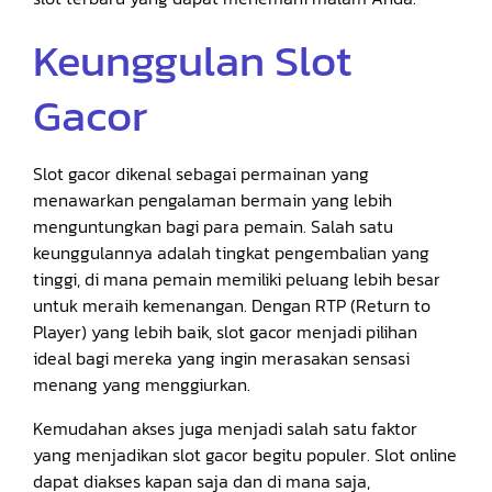
Keunggulan Slot
Gacor
Slot gacor dikenal sebagai permainan yang
menawarkan pengalaman bermain yang lebih
menguntungkan bagi para pemain. Salah satu
keunggulannya adalah tingkat pengembalian yang
tinggi, di mana pemain memiliki peluang lebih besar
untuk meraih kemenangan. Dengan RTP (Return to
Player) yang lebih baik, slot gacor menjadi pilihan
ideal bagi mereka yang ingin merasakan sensasi
menang yang menggiurkan.
Kemudahan akses juga menjadi salah satu faktor
yang menjadikan slot gacor begitu populer. Slot online
dapat diakses kapan saja dan di mana saja,