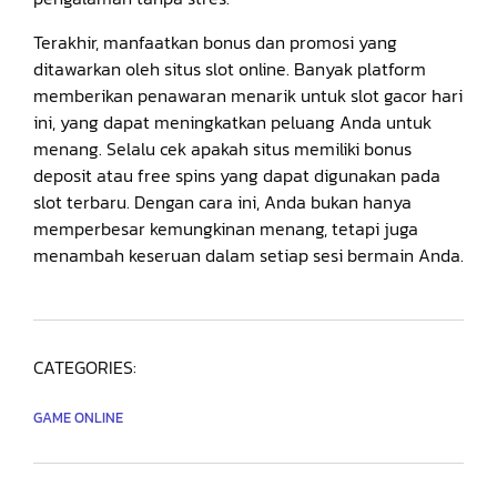
Terakhir, manfaatkan bonus dan promosi yang
ditawarkan oleh situs slot online. Banyak platform
memberikan penawaran menarik untuk slot gacor hari
ini, yang dapat meningkatkan peluang Anda untuk
menang. Selalu cek apakah situs memiliki bonus
deposit atau free spins yang dapat digunakan pada
slot terbaru. Dengan cara ini, Anda bukan hanya
memperbesar kemungkinan menang, tetapi juga
menambah keseruan dalam setiap sesi bermain Anda.
CATEGORIES:
GAME ONLINE