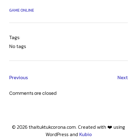
GAME ONLINE
Tags:
No tags
Previous
Next
Comments are closed
© 2026 thaituktukcorona.com. Created with ❤️ using
WordPress and
Kubio