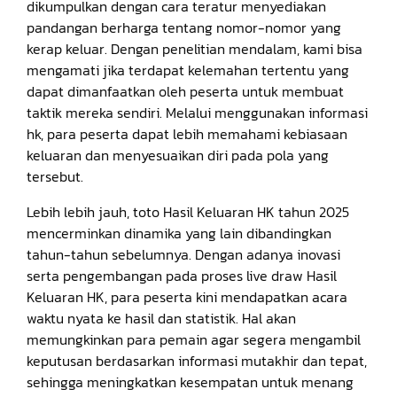
dikumpulkan dengan cara teratur menyediakan
pandangan berharga tentang nomor-nomor yang
kerap keluar. Dengan penelitian mendalam, kami bisa
mengamati jika terdapat kelemahan tertentu yang
dapat dimanfaatkan oleh peserta untuk membuat
taktik mereka sendiri. Melalui menggunakan informasi
hk, para peserta dapat lebih memahami kebiasaan
keluaran dan menyesuaikan diri pada pola yang
tersebut.
Lebih lebih jauh, toto Hasil Keluaran HK tahun 2025
mencerminkan dinamika yang lain dibandingkan
tahun-tahun sebelumnya. Dengan adanya inovasi
serta pengembangan pada proses live draw Hasil
Keluaran HK, para peserta kini mendapatkan acara
waktu nyata ke hasil dan statistik. Hal akan
memungkinkan para pemain agar segera mengambil
keputusan berdasarkan informasi mutakhir dan tepat,
sehingga meningkatkan kesempatan untuk menang