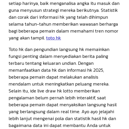
setiap harinya, baik menganalisa angka itu masuk dan
guna menyusun strategi mereka berikutnya. Statistik
dan corak dari informasi hk yang telah dihimpun
selama tahun-tahun memberikan wawasan berharga
bagi beberapa pemain dalam memahami tren nomor
yang akan tampil.
toto hk
Toto hk dan pengundian langsung hk memainkan
fungsi penting dalam menyediakan berita paling
terbaru tentang keluaran undian. Dengan
memanfaatkan data hk dan informasi hk 2025,
beberapa pemain dapat melakukan analisis
mendalam untuk meningkatkan peluang mereka.
Selain itu, ide live draw hk lotto memberikan
pengalaman belum pernah lebih interaktif, saat
beberapa pemain dapat menyaksikan langsung hasil
yang berlangsung dalam real time. Ayo ayo jelajahi
lebih lanjut mengenai pola dan statistik hasil hk dan
bagaimana data ini dapat membantu Anda untuk