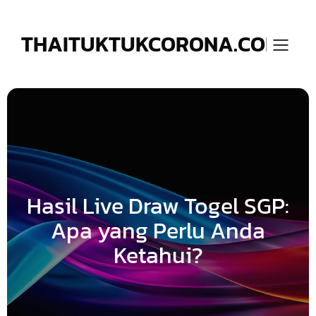
Skip
to
content
THAITUKTUKCORONA.COM
Hasil Live Draw Togel SGP:
Apa yang Perlu Anda
Ketahui?