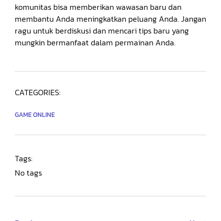
komunitas bisa memberikan wawasan baru dan
membantu Anda meningkatkan peluang Anda. Jangan
ragu untuk berdiskusi dan mencari tips baru yang
mungkin bermanfaat dalam permainan Anda.
CATEGORIES:
GAME ONLINE
Tags:
No tags