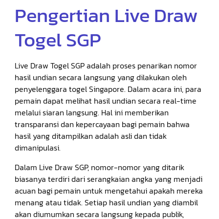
Pengertian Live Draw
Togel SGP
Live Draw Togel SGP adalah proses penarikan nomor
hasil undian secara langsung yang dilakukan oleh
penyelenggara togel Singapore. Dalam acara ini, para
pemain dapat melihat hasil undian secara real-time
melalui siaran langsung. Hal ini memberikan
transparansi dan kepercayaan bagi pemain bahwa
hasil yang ditampilkan adalah asli dan tidak
dimanipulasi.
Dalam Live Draw SGP, nomor-nomor yang ditarik
biasanya terdiri dari serangkaian angka yang menjadi
acuan bagi pemain untuk mengetahui apakah mereka
menang atau tidak. Setiap hasil undian yang diambil
akan diumumkan secara langsung kepada publik,