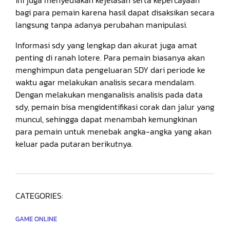
ini juga menyediakan kejelasan serta kepercayaan
bagi para pemain karena hasil dapat disaksikan secara
langsung tanpa adanya perubahan manipulasi.
Informasi sdy yang lengkap dan akurat juga amat
penting di ranah lotere. Para pemain biasanya akan
menghimpun data pengeluaran SDY dari periode ke
waktu agar melakukan analisis secara mendalam.
Dengan melakukan menganalisis analisis pada data
sdy, pemain bisa mengidentifikasi corak dan jalur yang
muncul, sehingga dapat menambah kemungkinan
para pemain untuk menebak angka-angka yang akan
keluar pada putaran berikutnya.
CATEGORIES:
GAME ONLINE