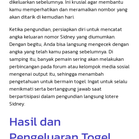
dikeluarkan sebelumnya. Ini krusial agar membantu
kamu memperhatikan dan meramalkan nombor yang
akan ditarik di kemudian hari.
Ketika pengundian, persiapkan diri untuk mencatat
angka keluaran nomor Sidney yang diumumkan.
Dengan begitu, Anda bisa langsung mengecek dengan
angka yang telah kamu pasang sebelumnya. Di
samping itu, banyak pemain sering akan melakukan
perbincangan pada forum atau kelompok media sosial
mengenai output itu, sehingga menambah
pengetahuan untuk bermain togel. Ingat untuk selalu
menikmati serta bertanggung jawab saat
berpartisipasi dalam pengundian langsung lotere
Sidney.
Hasil dan
Pengeluaran Togel