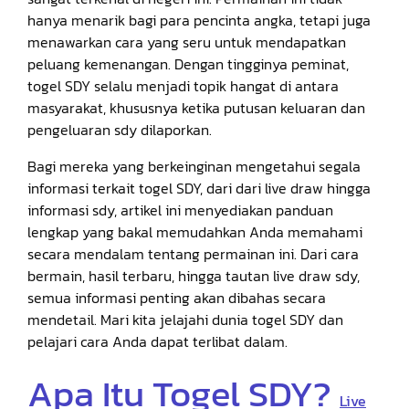
hanya menarik bagi para pencinta angka, tetapi juga
menawarkan cara yang seru untuk mendapatkan
peluang kemenangan. Dengan tingginya peminat,
togel SDY selalu menjadi topik hangat di antara
masyarakat, khususnya ketika putusan keluaran dan
pengeluaran sdy dilaporkan.
Bagi mereka yang berkeinginan mengetahui segala
informasi terkait togel SDY, dari dari live draw hingga
informasi sdy, artikel ini menyediakan panduan
lengkap yang bakal memudahkan Anda memahami
secara mendalam tentang permainan ini. Dari cara
bermain, hasil terbaru, hingga tautan live draw sdy,
semua informasi penting akan dibahas secara
mendetail. Mari kita jelajahi dunia togel SDY dan
pelajari cara Anda dapat terlibat dalam.
Apa Itu Togel SDY?
Live