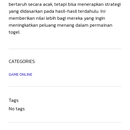
bertaruh secara acak, tetapi bisa menerapkan strategi
yang didasarkan pada hasil-hasil terdahulu. Ini
memberikan nilai lebih bagi mereka yang ingin
meningkatkan peluang menang dalam permainan
togel.
CATEGORIES:
GAME ONLINE
Tags:
No tags