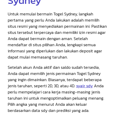
Sydney
Untuk memulai bermain Togel Sydney, langkah
pertama yang perlu Anda lakukan adalah memilih
situs resmi yang menyediakan permainan ini. Pastikan
situs tersebut terpercaya dan memiliki izin resmi agar
Anda dapat bermain dengan aman. Setelah
mendaftar di situs pilihan Anda, lengkapi semua
informasi yang diperlukan dan lakukan deposit agar
dapat mulai memasang taruhan.
Setelah akun Anda aktif dan saldo sudah tersedia,
Anda dapat memilih jenis permainan Togel Sydney
yang ingin dimainkan. Biasanya, terdapat beberapa
jenis taruhan, seperti 2D, 3D, atau 4D.
syair sdy
Anda
perlu mempelajari cara kerja masing-masing jenis
taruhan ini untuk mengoptimalkan peluang menang.
Pilih angka yang menurut Anda akan keluar
berdasarkan data sdy dan prediksi yang ada.