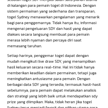
di kalangan para pemain togel di Indonesia. Dengan
sistem permainan yang sederhana dan transparan,
togel Sydney menawarkan pengalaman yang menarik
bagi para penggemarnya. Tidak hanya itu, informasi
mengenai pengeluaran SDY dan hasil yang dapat
diakses secara langsung membuat para pemain
merasa lebih nyaman dan percaya diri saat
memasang taruhan.
Setiap harinya, penggemar togel dapat dengan
mudah mengikuti live draw SDY, yang menampilkan
hasil keluaran secara real-time. Hal ini tidak hanya
memberikan keadilan dalam permainan, tetapi juga
meningkatkan antusiasme para pemain. Dengan
berbagai data SDY yang tersedia, termasuk hasil-hasil
sebelumnya, para pemain dapat melakukan analisis
dan strategi yang lebih baik untuk mendapatkan sdy
prize yang diimpikan. Maka, tidak heran jika togel
Sydney terus menjadi favorit dan pilihan utama para