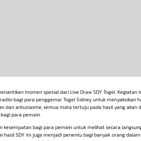
menantikan momen spesial dari Live Draw SDY Togel. Kegiatan 
tradisi bagi para penggemar Togel Sidney untuk menyaksikan ha
n dan antusiasme, semua mata tertuju pada hasil yang akan 
bagi para pemain.
an kesempatan bagi para pemain untuk melihat secara langsun
nai hasil SDY ini juga menjadi penentu bagi banyak orang dal