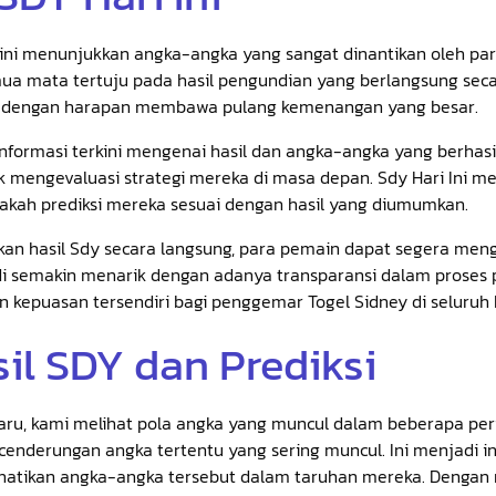
ri ini menunjukkan angka-angka yang sangat dinantikan oleh pa
ua mata tertuju pada hasil pengundian yang berlangsung sec
p dengan harapan membawa pulang kemenangan yang besar.
nformasi terkini mengenai hasil dan angka-angka yang berhasi
uk mengevaluasi strategi mereka di masa depan. Sdy Hari Ini 
pakah prediksi mereka sesuai dengan hasil yang diumumkan.
kan hasil Sdy secara langsung, para pemain dapat segera me
i semakin menarik dengan adanya transparansi dalam proses 
 kepuasan tersendiri bagi penggemar Togel Sidney di seluruh 
sil SDY dan Prediksi
baru, kami melihat pola angka yang muncul dalam beberapa peri
nderungan angka tertentu yang sering muncul. Ini menjadi in
atikan angka-angka tersebut dalam taruhan mereka. Dengan 