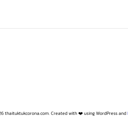
6 thaituktukcorona.com. Created with ❤️ using WordPress and