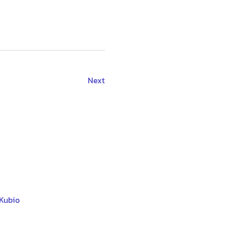
Next
Kubio