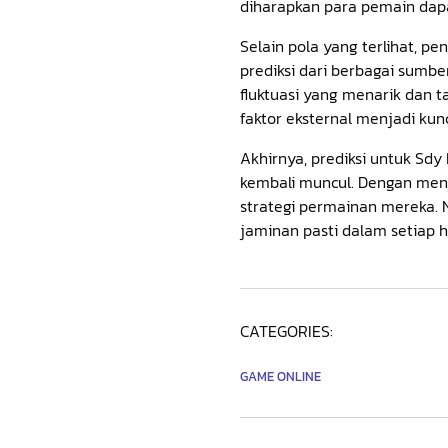
diharapkan para pemain dap
Selain pola yang terlihat, p
prediksi dari berbagai sumbe
fluktuasi yang menarik dan ta
faktor eksternal menjadi ku
Akhirnya, prediksi untuk Sd
kembali muncul. Dengan men
strategi permainan mereka. 
jaminan pasti dalam setiap h
CATEGORIES:
GAME ONLINE