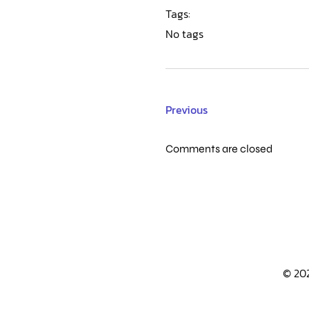
Tags:
No tags
Previous
Comments are closed
© 202