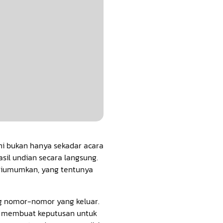
ini bukan hanya sekadar acara
sil undian secara langsung.
diumumkan, yang tentunya
g nomor-nomor yang keluar.
am membuat keputusan untuk