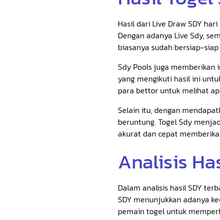
Hasil dari Live Draw SDY ha
Dengan adanya Live Sdy, sem
biasanya sudah bersiap-sia
Sdy Pools juga memberikan i
yang mengikuti hasil ini unt
para bettor untuk melihat a
Selain itu, dengan mendapat
beruntung. Togel Sdy menjad
akurat dan cepat memberikan
Analisis Ha
Dalam analisis hasil SDY ter
SDY menunjukkan adanya kece
pemain togel untuk memperh