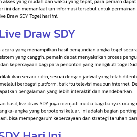
gan akses yang mudah dan waktu yang tepat, para pemain dapa
hari ini dan memanfaatkan informasi tersebut untuk permainan 
ve Draw SDY Togel hari ini.
 Live Draw SDY
 acara yang menampilkan hasil pengundian angka togel secar
istem yang canggih, pemain dapat menyaksikan proses pengun
 dan kepercayaan bagi para penonton yang mengikuti togel Sid
a dilakukan secara rutin, sesuai dengan jadwal yang telah dite
melalui berbagai platform, baik itu televisi maupun internet. D
patkan pengalaman yang lebih interaktif dan mendebarkan.
an hasil, live draw SDY juga menjadi media bagi banyak orang
ngka-angka yang berpotensi keluar. Ini adalah bagian penting 
hasil bisa mempengaruhi kepercayaan dan strategi taruhan par
SDY Hari Ini