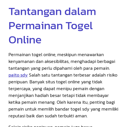
Tantangan dalam
Permainan Togel
Online
Permainan togel online, meskipun menawarkan
kenyamanan dan aksesibilitas, menghadapi berbagai
tantangan yang perlu dipahami oleh para pemain.
paito sdy
Salah satu tantangan terbesar adalah risiko
penipuan. Banyak situs togel online yang tidak
terpercaya, yang dapat menipu pemain dengan
menjanjikan hadiah besar tetapi tidak membayar
ketika pemain menang. Oleh karena itu, penting bagi
pemain untuk memilih bandar togel sdy yang memiliki
reputasi baik dan sudah terbukti aman.