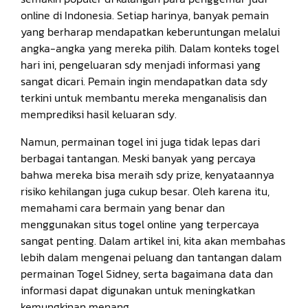
online di Indonesia. Setiap harinya, banyak pemain
yang berharap mendapatkan keberuntungan melalui
angka-angka yang mereka pilih. Dalam konteks togel
hari ini, pengeluaran sdy menjadi informasi yang
sangat dicari. Pemain ingin mendapatkan data sdy
terkini untuk membantu mereka menganalisis dan
memprediksi hasil keluaran sdy.
Namun, permainan togel ini juga tidak lepas dari
berbagai tantangan. Meski banyak yang percaya
bahwa mereka bisa meraih sdy prize, kenyataannya
risiko kehilangan juga cukup besar. Oleh karena itu,
memahami cara bermain yang benar dan
menggunakan situs togel online yang terpercaya
sangat penting. Dalam artikel ini, kita akan membahas
lebih dalam mengenai peluang dan tantangan dalam
permainan Togel Sidney, serta bagaimana data dan
informasi dapat digunakan untuk meningkatkan
kemungkinan menang.