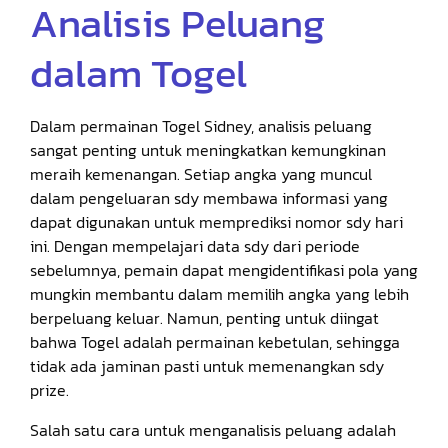
Analisis Peluang
dalam Togel
Dalam permainan Togel Sidney, analisis peluang
sangat penting untuk meningkatkan kemungkinan
meraih kemenangan. Setiap angka yang muncul
dalam pengeluaran sdy membawa informasi yang
dapat digunakan untuk memprediksi nomor sdy hari
ini. Dengan mempelajari data sdy dari periode
sebelumnya, pemain dapat mengidentifikasi pola yang
mungkin membantu dalam memilih angka yang lebih
berpeluang keluar. Namun, penting untuk diingat
bahwa Togel adalah permainan kebetulan, sehingga
tidak ada jaminan pasti untuk memenangkan sdy
prize.
Salah satu cara untuk menganalisis peluang adalah