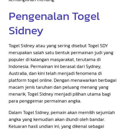
Pengenalan Togel
Sidney
Togel Sidney atau yang sering disebut Togel SDY
merupakan salah satu bentuk permainan judi yang
populer di kalangan masyarakat, terutama di
Indonesia. Permainan ini berasal dari Sydney,
Australia, dan kini telah menjadi fenomena di
platform togel online. Dengan menawarkan berbagai
macam jenis taruhan dan peluang menang yang
menarik, Togel Sidney menjadi pilihan utama bagi
para penggemar permainan angka.
Dalam Togel Sidney, pemain akan memilih sejumlah
angka yang kemudian akan diundi oleh bandar.
Keluaran hasil undian ini, yang dikenal sebagai