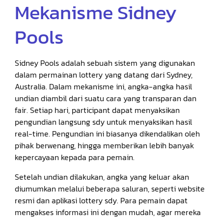
Mekanisme Sidney
Pools
Sidney Pools adalah sebuah sistem yang digunakan
dalam permainan lottery yang datang dari Sydney,
Australia. Dalam mekanisme ini, angka-angka hasil
undian diambil dari suatu cara yang transparan dan
fair. Setiap hari, participant dapat menyaksikan
pengundian langsung sdy untuk menyaksikan hasil
real-time. Pengundian ini biasanya dikendalikan oleh
pihak berwenang, hingga memberikan lebih banyak
kepercayaan kepada para pemain.
Setelah undian dilakukan, angka yang keluar akan
diumumkan melalui beberapa saluran, seperti website
resmi dan aplikasi lottery sdy. Para pemain dapat
mengakses informasi ini dengan mudah, agar mereka