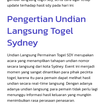
update terhadap hasil sdy pada hari ini.
Pengertian Undian
Langsung Togel
Sydney
Undian Langsung Permainan Togel SDY merupakan
acara yang menampilkan tahapan undian nomor
secara langsung dari kota Sydney. Event ini menjadi
momen yang sangat dinantikan para pihak pecinta
togel, karena itu para pemain dapat melihat hasil
undian secara real-time langsung. Dengan adanya
adanya undian langsung, para pemain tidak perlu lagi
menunggu informasi hasil keluaran yang mungkin
menimbulkan rasa perasaan penasaran.