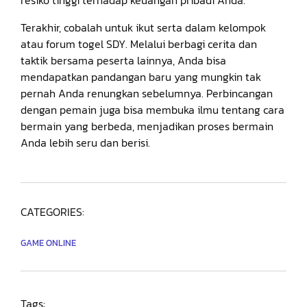
resiko tinggi terhadap keuangan pribadi Anda.
Terakhir, cobalah untuk ikut serta dalam kelompok
atau forum togel SDY. Melalui berbagi cerita dan
taktik bersama peserta lainnya, Anda bisa
mendapatkan pandangan baru yang mungkin tak
pernah Anda renungkan sebelumnya. Perbincangan
dengan pemain juga bisa membuka ilmu tentang cara
bermain yang berbeda, menjadikan proses bermain
Anda lebih seru dan berisi.
CATEGORIES:
GAME ONLINE
Tags: