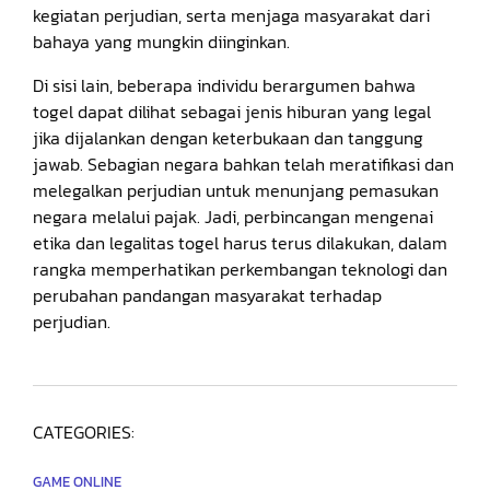
kegiatan perjudian, serta menjaga masyarakat dari
bahaya yang mungkin diinginkan.
Di sisi lain, beberapa individu berargumen bahwa
togel dapat dilihat sebagai jenis hiburan yang legal
jika dijalankan dengan keterbukaan dan tanggung
jawab. Sebagian negara bahkan telah meratifikasi dan
melegalkan perjudian untuk menunjang pemasukan
negara melalui pajak. Jadi, perbincangan mengenai
etika dan legalitas togel harus terus dilakukan, dalam
rangka memperhatikan perkembangan teknologi dan
perubahan pandangan masyarakat terhadap
perjudian.
CATEGORIES:
GAME ONLINE