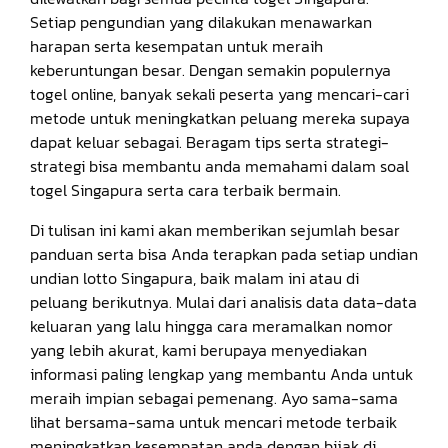
Setiap pengundian yang dilakukan menawarkan
harapan serta kesempatan untuk meraih
keberuntungan besar. Dengan semakin populernya
togel online, banyak sekali peserta yang mencari-cari
metode untuk meningkatkan peluang mereka supaya
dapat keluar sebagai. Beragam tips serta strategi-
strategi bisa membantu anda memahami dalam soal
togel Singapura serta cara terbaik bermain.
Di tulisan ini kami akan memberikan sejumlah besar
panduan serta bisa Anda terapkan pada setiap undian
undian lotto Singapura, baik malam ini atau di
peluang berikutnya. Mulai dari analisis data data-data
keluaran yang lalu hingga cara meramalkan nomor
yang lebih akurat, kami berupaya menyediakan
informasi paling lengkap yang membantu Anda untuk
meraih impian sebagai pemenang. Ayo sama-sama
lihat bersama-sama untuk mencari metode terbaik
meningkatkan kesempatan anda dengan bijak di