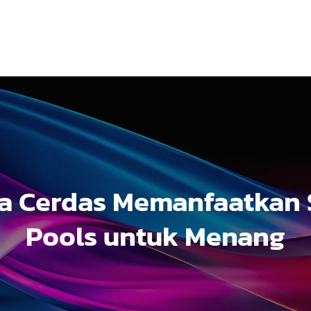
a Cerdas Memanfaatkan
Pools untuk Menang