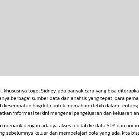
, khususnya togel Sidney, ada banyak cara yang bisa diterap
nya berbagai sumber data dan analisis yang tepat, para pem
lah kesempatan bagi kita untuk memahami lebih dalam tentang c
tkan informasi terkini mengenai pengeluaran dan keluaran an
kin menarik dengan adanya akses mudah ke data SDY dan nomor
 sebelumnya keluar dan mempelajari pola yang ada, kita bis