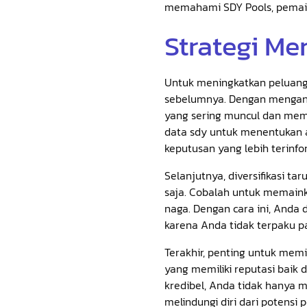
memahami SDY Pools, pemain
Strategi Me
Untuk meningkatkan peluang 
sebelumnya. Dengan menganal
yang sering muncul dan mem
data sdy untuk menentukan a
keputusan yang lebih terinfo
Selanjutnya, diversifikasi 
saja. Cobalah untuk memaink
naga. Dengan cara ini, And
karena Anda tidak terpaku p
Terakhir, penting untuk memi
yang memiliki reputasi baik 
kredibel, Anda tidak hanya m
melindungi diri dari potensi