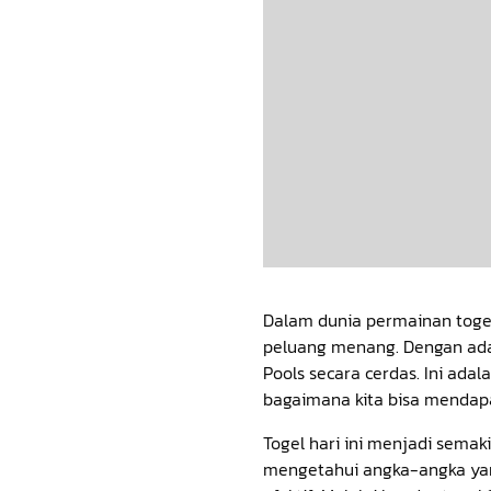
Dalam dunia permainan togel
peluang menang. Dengan ada
Pools secara cerdas. Ini ada
bagaimana kita bisa mendapa
Togel hari ini menjadi sema
mengetahui angka-angka yang