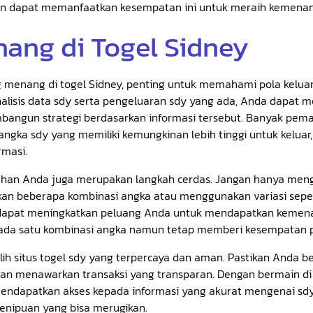
 dapat memanfaatkan kesempatan ini untuk meraih kemenang
nang di Togel Sidney
menang di togel Sidney, penting untuk memahami pola keluara
isis data sdy serta pengeluaran sdy yang ada, Anda dapat me
bangun strategi berdasarkan informasi tersebut. Banyak pem
ngka sdy yang memiliki kemungkinan lebih tinggi untuk kelua
rmasi.
taruhan Anda juga merupakan langkah cerdas. Jangan hanya men
an beberapa kombinasi angka atau menggunakan variasi sepert
a dapat meningkatkan peluang Anda untuk mendapatkan kemena
ada satu kombinasi angka namun tetap memberi kesempatan pa
lih situs togel sdy yang terpercaya dan aman. Pastikan Anda b
dan menawarkan transaksi yang transparan. Dengan bermain di s
endapatkan akses kepada informasi yang akurat mengenai sdy h
 penipuan yang bisa merugikan.