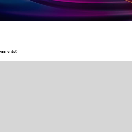
omments
0