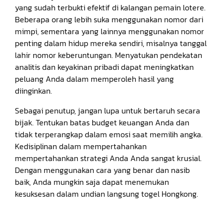
yang sudah terbukti efektif di kalangan pemain lotere.
Beberapa orang lebih suka menggunakan nomor dari
mimpi, sementara yang lainnya menggunakan nomor
penting dalam hidup mereka sendiri, misalnya tanggal
lahir nomor keberuntungan. Menyatukan pendekatan
analitis dan keyakinan pribadi dapat meningkatkan
peluang Anda dalam memperoleh hasil yang
diinginkan.
Sebagai penutup, jangan lupa untuk bertaruh secara
bijak. Tentukan batas budget keuangan Anda dan
tidak terperangkap dalam emosi saat memilih angka.
Kedisiplinan dalam mempertahankan
mempertahankan strategi Anda Anda sangat krusial.
Dengan menggunakan cara yang benar dan nasib
baik, Anda mungkin saja dapat menemukan
kesuksesan dalam undian langsung togel Hongkong.