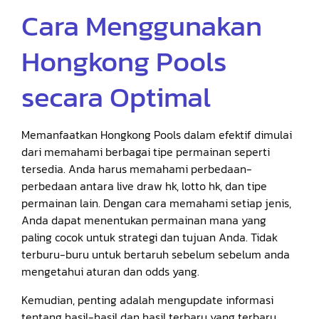
Cara Menggunakan
Hongkong Pools
secara Optimal
Memanfaatkan Hongkong Pools dalam efektif dimulai
dari memahami berbagai tipe permainan seperti
tersedia. Anda harus memahami perbedaan-
perbedaan antara live draw hk, lotto hk, dan tipe
permainan lain. Dengan cara memahami setiap jenis,
Anda dapat menentukan permainan mana yang
paling cocok untuk strategi dan tujuan Anda. Tidak
terburu-buru untuk bertaruh sebelum sebelum anda
mengetahui aturan dan odds yang.
Kemudian, penting adalah mengupdate informasi
tentang hasil-hasil dan hasil terbaru yang terbaru.