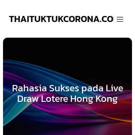
Skip
to
content
THAITUKTUKCORONA.COM
Rahasia Sukses pada Live
Draw Lotere Hong Kong