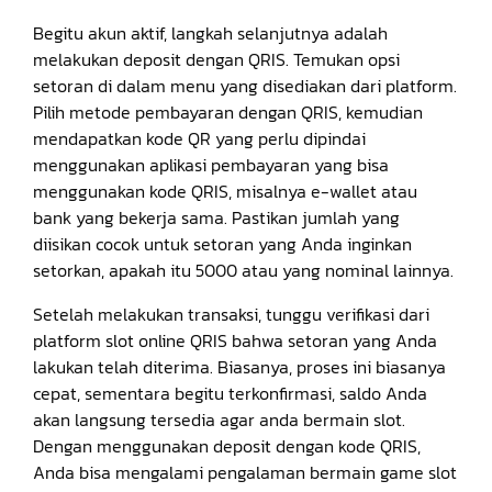
Begitu akun aktif, langkah selanjutnya adalah
melakukan deposit dengan QRIS. Temukan opsi
setoran di dalam menu yang disediakan dari platform.
Pilih metode pembayaran dengan QRIS, kemudian
mendapatkan kode QR yang perlu dipindai
menggunakan aplikasi pembayaran yang bisa
menggunakan kode QRIS, misalnya e-wallet atau
bank yang bekerja sama. Pastikan jumlah yang
diisikan cocok untuk setoran yang Anda inginkan
setorkan, apakah itu 5000 atau yang nominal lainnya.
Setelah melakukan transaksi, tunggu verifikasi dari
platform slot online QRIS bahwa setoran yang Anda
lakukan telah diterima. Biasanya, proses ini biasanya
cepat, sementara begitu terkonfirmasi, saldo Anda
akan langsung tersedia agar anda bermain slot.
Dengan menggunakan deposit dengan kode QRIS,
Anda bisa mengalami pengalaman bermain game slot