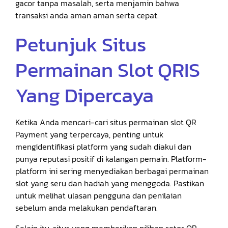
gacor tanpa masalah, serta menjamin bahwa
transaksi anda aman aman serta cepat.
Petunjuk Situs
Permainan Slot QRIS
Yang Dipercaya
Ketika Anda mencari-cari situs permainan slot QR
Payment yang terpercaya, penting untuk
mengidentifikasi platform yang sudah diakui dan
punya reputasi positif di kalangan pemain. Platform-
platform ini sering menyediakan berbagai permainan
slot yang seru dan hadiah yang menggoda. Pastikan
untuk melihat ulasan pengguna dan penilaian
sebelum anda melakukan pendaftaran.