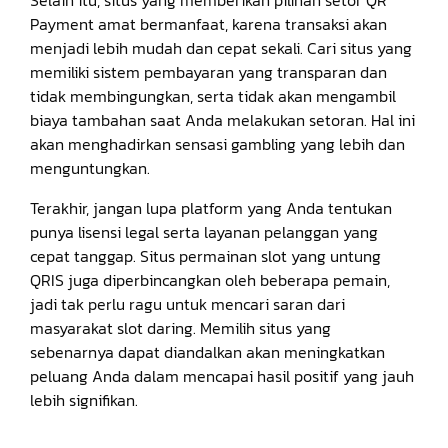
Selain itu, situs yang memberikan pilihan setor QR
Payment amat bermanfaat, karena transaksi akan
menjadi lebih mudah dan cepat sekali. Cari situs yang
memiliki sistem pembayaran yang transparan dan
tidak membingungkan, serta tidak akan mengambil
biaya tambahan saat Anda melakukan setoran. Hal ini
akan menghadirkan sensasi gambling yang lebih dan
menguntungkan.
Terakhir, jangan lupa platform yang Anda tentukan
punya lisensi legal serta layanan pelanggan yang
cepat tanggap. Situs permainan slot yang untung
QRIS juga diperbincangkan oleh beberapa pemain,
jadi tak perlu ragu untuk mencari saran dari
masyarakat slot daring. Memilih situs yang
sebenarnya dapat diandalkan akan meningkatkan
peluang Anda dalam mencapai hasil positif yang jauh
lebih signifikan.