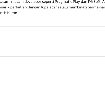
acam-macam developer seperti Pragmatic Play dan PG Soft,
arik perhatian. Jangan lupa agar selalu menikmati permaina
i hiburan.