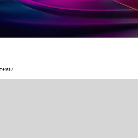
ments
0