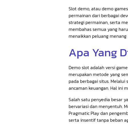
Slot demo, atau demo games
permainan dari berbagai deve
strategi permainan, serta me
membahas semua yang harus 
menaikkan peluang menang ata
Apa Yang D
Demo slot adalah versi game 
merupakan metode yang sem
pada berbagai situs. Melalui
ancaman keuangan. Hal ini m
Salah satu penyedia besar y
bervariasi dan menyentuh. M
Pragmatic Play dan pengemba
serta insentif tanpa beban 