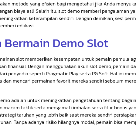
pakan metode yang efisien bagi mengetahui jika Anda menyuk
gan biaya asli. Selain itu, slot demo memberi pengalaman yan
eningkatkan keterampilan sendiri. Dengan demikian, sesi perm
emberi edukasi.
 Bermain Demo Slot
mainan slot memberikan kesempatan untuk pemain pemula 
an finansial. Dengan menggunakan akun slot demo, pemain da
ari penyedia seperti Pragmatic Play serta PG Soft. Hal ini m
a dan mencari permainan favorit mereka sendiri sebelum mer
o demo adalah untuk meningkatkan pengetahuan tentang bagai
 macam taktik serta mengamati imbalan serta fitur bonus ya
tegi taruhan yang lebih baik saat mereka sendiri persiapkan 
an. Tanpa adanya risiko hilangnya modal, pemain bisa mempel