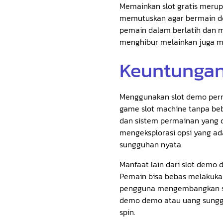
Memainkan slot gratis meru
memutuskan agar bermain den
pemain dalam berlatih dan m
menghibur melainkan juga m
Keuntungan
Menggunakan slot demo per
game slot machine tanpa beb
dan sistem permainan yang d
mengeksplorasi opsi yang ad
sungguhan nyata.
Manfaat lain dari slot dem
Pemain bisa bebas melakukan
pengguna mengembangkan stra
demo demo atau uang sungguh
spin.