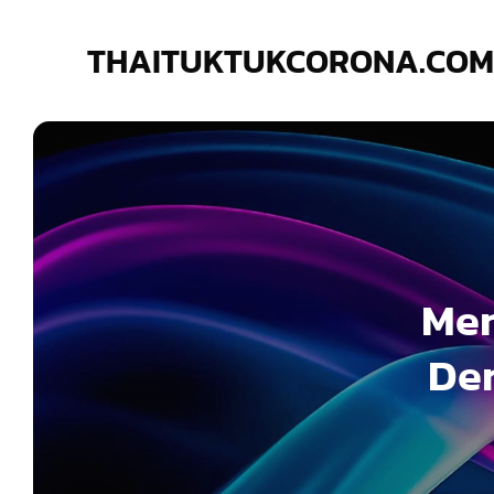
Skip
to
THAITUKTUKCORONA.COM
content
Men
De