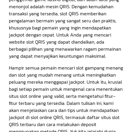
menonjol adalah mesin QRIS. Dengan kemudahan
transaksi yang tersedia, slot QRIS memberikan
pengalaman bermain yang sangat seru dan praktis,
khususnya bagi pemain yang ingin mendapatkan
jackpot dengan cepat. Untuk Anda yang mencari
website slot QRIS yang dapat diandalkan, ada
berbagai pilihan yang menawarkan ragam permainan
yang dapat menyajikan keuntungan maksimal.
Hampir semua pemain mencari slot gampang menang
dan slot yang mudah menang untuk meningkatkan
peluang mereka menggapai jackpot. Untuk itu, krusial
bagi setiap pemain untuk mengenal cara menentukan
situs slot online yang valid, serta mengetahui fitur-
fitur terbaru yang tersedia. Dalam tulisan ini, kami
akan menjelaskan cara dan tips untuk mendapatkan
jackpot di slot online QRIS, termasuk daftar situs slot
QRIS terbaru dan cara melakukan deposit
menggunakan metode QRIS. Yuk kita jelajahi dunia