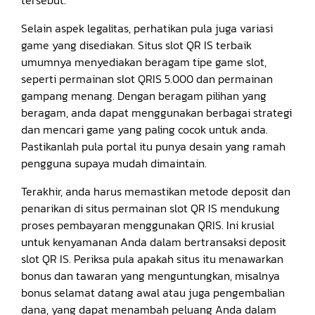
tersebut.
Selain aspek legalitas, perhatikan pula juga variasi
game yang disediakan. Situs slot QR IS terbaik
umumnya menyediakan beragam tipe game slot,
seperti permainan slot QRIS 5.000 dan permainan
gampang menang. Dengan beragam pilihan yang
beragam, anda dapat menggunakan berbagai strategi
dan mencari game yang paling cocok untuk anda.
Pastikanlah pula portal itu punya desain yang ramah
pengguna supaya mudah dimaintain.
Terakhir, anda harus memastikan metode deposit dan
penarikan di situs permainan slot QR IS mendukung
proses pembayaran menggunakan QRIS. Ini krusial
untuk kenyamanan Anda dalam bertransaksi deposit
slot QR IS. Periksa pula apakah situs itu menawarkan
bonus dan tawaran yang menguntungkan, misalnya
bonus selamat datang awal atau juga pengembalian
dana, yang dapat menambah peluang Anda dalam