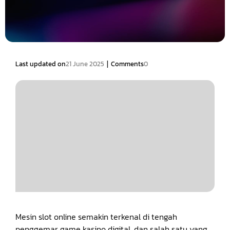
|
Last updated on
21 June 2025
Comments
0
Mesin slot online semakin terkenal di tengah
penggemar game kasino digital, dan salah satu yang