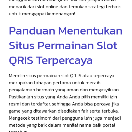
menarik dari slot online dan temukan strategi terbaik
untuk menggapai kemenangan!
Panduan Menentukan
Situs Permainan Slot
QRIS Terpercaya
Memilih situs permainan slot QR IS atau tepercaya
merupakan tahapan pertama untuk meraih
pengalaman bermain yang aman dan mengasyikkan.
Pastikanlah situs yang Anda Anda pilih memiliki izin
resmi dan terdaftar, sehingga Anda bisa percaya jika
game yang ditawarkan disediakan fair serta terbuka.
Mengecek testimoni dari pengguna lain juga menjadi
metode yang baik dalam menilai nama baik portal