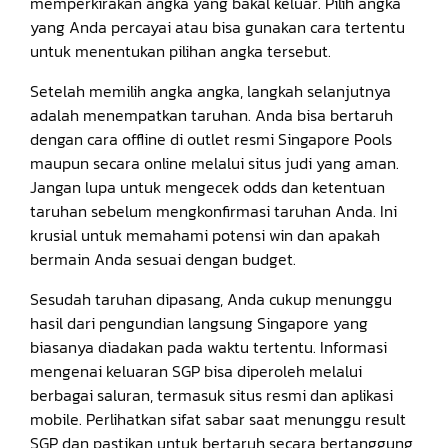
memperkirakan angka yang bakal keluar. Pilih angka
yang Anda percayai atau bisa gunakan cara tertentu
untuk menentukan pilihan angka tersebut.
Setelah memilih angka angka, langkah selanjutnya
adalah menempatkan taruhan. Anda bisa bertaruh
dengan cara offline di outlet resmi Singapore Pools
maupun secara online melalui situs judi yang aman.
Jangan lupa untuk mengecek odds dan ketentuan
taruhan sebelum mengkonfirmasi taruhan Anda. Ini
krusial untuk memahami potensi win dan apakah
bermain Anda sesuai dengan budget.
Sesudah taruhan dipasang, Anda cukup menunggu
hasil dari pengundian langsung Singapore yang
biasanya diadakan pada waktu tertentu. Informasi
mengenai keluaran SGP bisa diperoleh melalui
berbagai saluran, termasuk situs resmi dan aplikasi
mobile. Perlihatkan sifat sabar saat menunggu result
SGP dan pastikan untuk bertaruh secara bertanggung