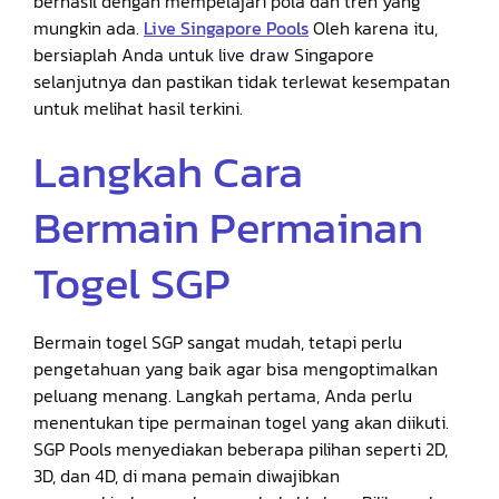
berhasil dengan mempelajari pola dan tren yang
mungkin ada.
Live Singapore Pools
Oleh karena itu,
bersiaplah Anda untuk live draw Singapore
selanjutnya dan pastikan tidak terlewat kesempatan
untuk melihat hasil terkini.
Langkah Cara
Bermain Permainan
Togel SGP
Bermain togel SGP sangat mudah, tetapi perlu
pengetahuan yang baik agar bisa mengoptimalkan
peluang menang. Langkah pertama, Anda perlu
menentukan tipe permainan togel yang akan diikuti.
SGP Pools menyediakan beberapa pilihan seperti 2D,
3D, dan 4D, di mana pemain diwajibkan