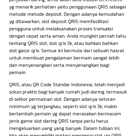
yg menarik perhatian yaitu penggunaan QRIS sebagai
metode metode deposit. Dengan adanya kemudahan
yg ditawarkan, slot deposit QRIS memfasilitasi
pengguna untuk melaksanakan proses transaksi
dengan cepat serta aman. Anda mungkin pernah tahu
tentang QRIS slot, slot qris 5k, atau bahkan bahkan
slot gacor qris. Semua ini bermula dari sebuah hasrat
untuk membuat pengalaman bermain sangat lebih
dan menyenangkan serta menyenangkan bagi
pemain.
QRIS, atau QR Code Standar Indonesia, telah menjadi
solusi praktis bagi banyak rumah judi daring, termasuk
di sektor permainan slot. Dengan adanya setoran
minimum yg terjangkau, seperti slot qris 5k, makin
bertambah pemain yg dapat merasakan bermacam
jenis game slot daring QRIS tanpa perlu harus
mengeluarkan uang yang banyak. Dalam tulisan ini,
kita akan menyelidiki misteri mengenai slot via QRIS,