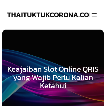
Skip
to
content
THAITUKTUKCORONA.COM
Keajaiban Slot Online QRIS
yang Wajib Perlu Kalian
Ketahui