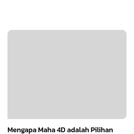
Mengapa Maha 4D adalah Pilihan