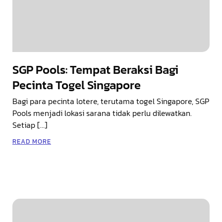
SGP Pools: Tempat Beraksi Bagi
Pecinta Togel Singapore
Bagi para pecinta lotere, terutama togel Singapore, SGP
Pools menjadi lokasi sarana tidak perlu dilewatkan.
Setiap […]
READ MORE