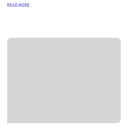
READ MORE