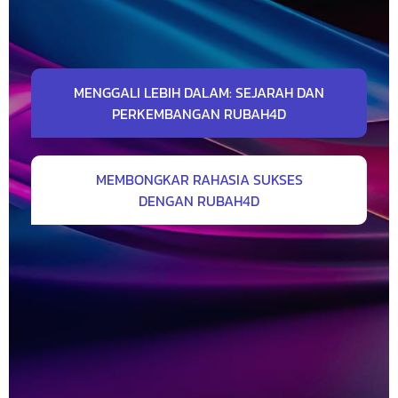
MENGGALI LEBIH DALAM: SEJARAH DAN
PERKEMBANGAN RUBAH4D
MEMBONGKAR RAHASIA SUKSES
DENGAN RUBAH4D