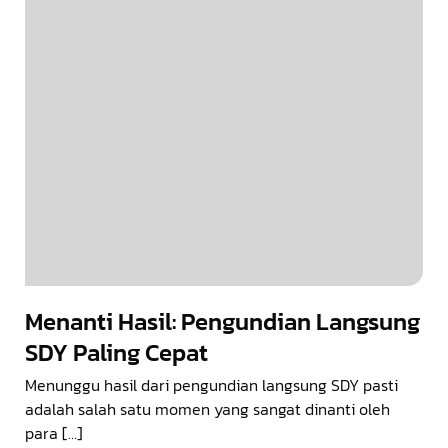
Menanti Hasil: Pengundian Langsung
SDY Paling Cepat
Menunggu hasil dari pengundian langsung SDY pasti
adalah salah satu momen yang sangat dinanti oleh
para […]