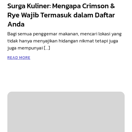
Surga Kuliner: Mengapa Crimson &
Rye Wajib Termasuk dalam Daftar
Anda
Bagi semua penggemar makanan, mencari lokasi yang
tidak hanya menyajikan hidangan nikmat tetapi juga
juga mempunyai […]
READ MORE