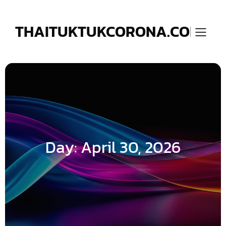
Skip
to
content
THAITUKTUKCORONA.COM
Day:
April 30, 2026