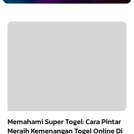
Memahami Super Togel: Cara Pintar
Meraih Kemenangan Togel Online Di