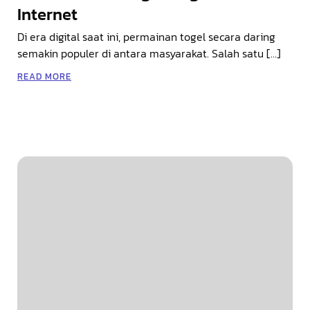
Internet
Di era digital saat ini, permainan togel secara daring
semakin populer di antara masyarakat. Salah satu […]
READ MORE