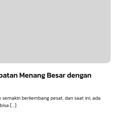
mpatan Menang Besar dengan
ne semakin berkembang pesat, dan saat ini, ada
bisa […]