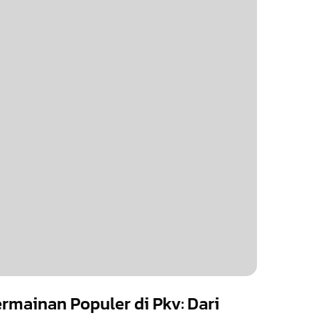
mainan Populer di Pkv: Dari