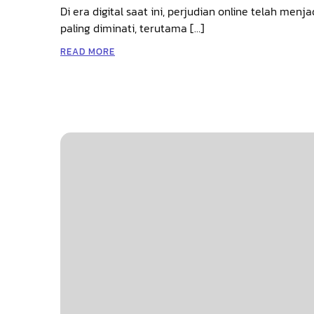
Di era digital saat ini, perjudian online telah menja
paling diminati, terutama […]
READ MORE