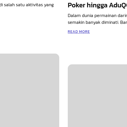
Poker hingga Adu
di salah satu aktivitas yang
Dalam dunia permainan darin
semakin banyak diminati. Ba
READ MORE