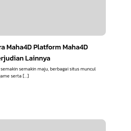
ra Maha4D Platform Maha4D
rjudian Lainnya
 semakin semakin maju, berbagai situs muncul
ame serta […]