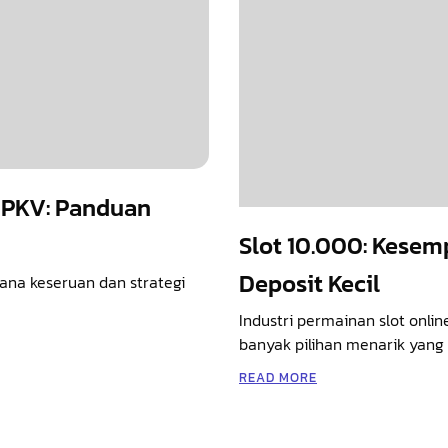
 PKV: Panduan
Slot 10.000: Kese
Deposit Kecil
ana keseruan dan strategi
Industri permainan slot onli
banyak pilihan menarik yang 
READ MORE