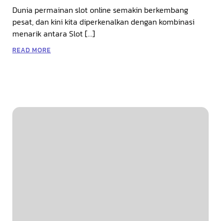
Dunia permainan slot online semakin berkembang
pesat, dan kini kita diperkenalkan dengan kombinasi
menarik antara Slot […]
READ MORE