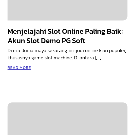
Menjelajahi Slot Online Paling Baik:
Akun Slot Demo PG Soft
Di era dunia maya sekarang ini, judi online kian populer,
khususnya game slot machine. Di antara […]
READ MORE