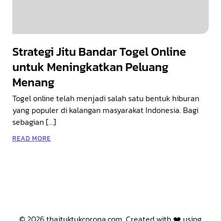
Strategi Jitu Bandar Togel Online
untuk Meningkatkan Peluang
Menang
Togel online telah menjadi salah satu bentuk hiburan
yang populer di kalangan masyarakat Indonesia. Bagi
sebagian […]
READ MORE
© 2026 thaituktukcorona.com. Created with ❤️ using