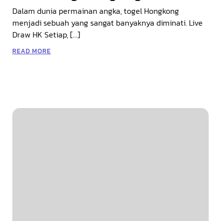
Dalam dunia permainan angka, togel Hongkong
menjadi sebuah yang sangat banyaknya diminati. Live
Draw HK Setiap, […]
READ MORE