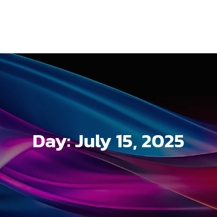
Day:
July 15, 2025