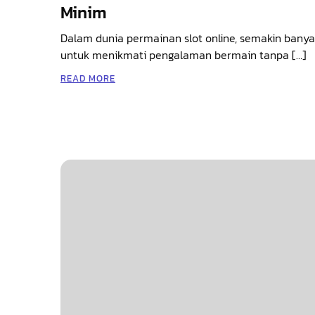
Minim
Dalam dunia permainan slot online, semakin bany
untuk menikmati pengalaman bermain tanpa […]
READ MORE