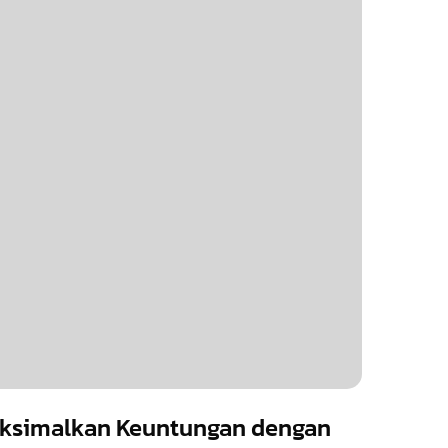
aksimalkan Keuntungan dengan