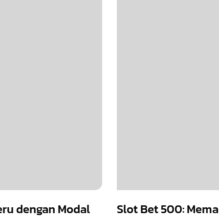
Seru dengan Modal
Slot Bet 500: Mem